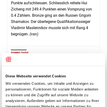
Punkte aufschliessen. Schliesslich rettete Hui
Zicheng mit 249.4 Punkten einen Vorsprung von
0.4 Zählern. Bronze ging an den Russen Grigorii
Shamakov. Der überlegene Qualifikationssieger
Vladimir Maslennikov musste sich mit Rang 4
begnügen.
(van)
DOWNLOADS
RESULTATE ISSF WELTCUP PEKING, 4. TAG
Carabine 10m Messieurs finale
Diese Webseite verwendet Cookies
Wir verwenden Cookies, um Inhalte und Anzeigen zu
Carabine 10m Messieurs qualification
personalisieren, Funktionen für soziale Medien anbieten
zu können und die Zugriffe auf unsere Website zu
analysieren. Außerdem geben wir Informationen zu Ihrer
SPORT D’ÉLITE
| 25.04.19
WELTCUP PEKING, 3. TAG
Verwendung unserer Website an unsere Partner für