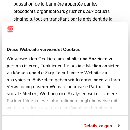
passation de la bannière apportée par les
précédents organisateurs gruériens aux actuels
singinois, tout en transitant par le président de la
Société cantonale des tireurs fribourgeois Fritz
Herren. Et, comme toute bonne chose, la
cérémonie s’est close par, à défaut d’être un
hymne, le chant du cœur des Fribourgeois qu’est
Diese Webseite verwendet Cookies
le Lyoba et un apéritif dinatoire aussi riche
Wir verwenden Cookies, um Inhalte und Anzeigen zu
qu’apprécié. Oui, le tir c’est tout ça.
(Jean
personalisieren, Funktionen für soziale Medien anbieten
Ansermet)
zu können und die Zugriffe auf unsere Website zu
analysieren. Außerdem geben wir Informationen zu Ihrer
Verwendung unserer Website an unsere Partner für
soziale Medien, Werbung und Analysen weiter. Unsere
BILDERGALERIE AUF FACEBOOK
WEITERE FOTOS
Partner führen diese Informationen möglicherweise mit
weiteren Daten zusammen, die Sie ihnen bereitgestellt
haben oder die sie im Rahmen Ihrer Nutzung der Dienste
Facebook-Galerie
gesammelt haben.
Details zeigen