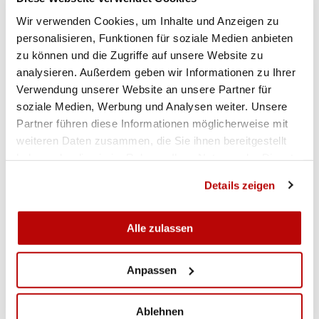
wurden die Teppiche im Schiessstand
Wir verwenden Cookies, um Inhalte und Anzeigen zu
Hüslenmoos in Emmen erstmals der Öffentlichkeit
personalisieren, Funktionen für soziale Medien anbieten
gezeigt. Ein Teppich dient als Schiessunterlage,
zu können und die Zugriffe auf unsere Website zu
das andere Exemplar ist in der Schützenstube in
analysieren. Außerdem geben wir Informationen zu Ihrer
Emmen aufgehängt. Eine Woche nach dem
Verwendung unserer Website an unsere Partner für
Feldschiessen wurden die Teppiche mit einem
soziale Medien, Werbung und Analysen weiter. Unsere
internen Vereinsapero anlässlich des Trainings
Partner führen diese Informationen möglicherweise mit
auch gebührend eingeweiht.
weiteren Daten zusammen, die Sie ihnen bereitgestellt
haben oder die sie im Rahmen Ihrer Nutzung der Dienste
Der goldene Teppich dient fortan als Unterlage
gesammelt haben.
beim Liegendschiessen im Stand Hüslenmoos in
Details zeigen
Emmen. Diese Schiessanlage ist ja bekanntlich
der Hauptstand am ESF Luzern 2020. Der
Alle zulassen
Wehrverein Ebikon wünscht damit allen
Schützinnen und Schützen bereits jetzt viel Glück
Anpassen
und «Guet Schuss» am Eidgenössischen in Luzern
– natürlich besonders jenen Teilnehmerinnen und
Ablehnen
Teilnehmern, die auf der Scheibe mit dem