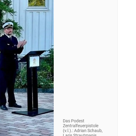
Das Podest
Zentralfeuerpistole
(v.l.).: Adrian Schaub,
Laris Strautmanis