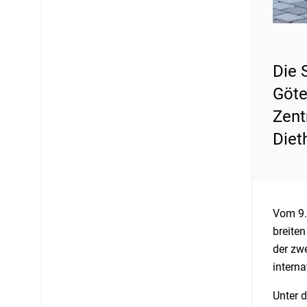
Die 
Göte
Zent
Diet
Vom 9.
breiten
der zw
interna
Unter d