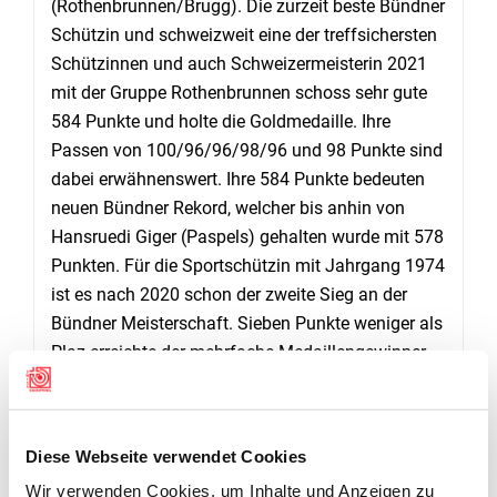
(Rothenbrunnen/Brugg). Die zurzeit beste Bündner
Schützin und schweizweit eine der treffsichersten
Schützinnen und auch Schweizermeisterin 2021
mit der Gruppe Rothenbrunnen schoss sehr gute
584 Punkte und holte die Goldmedaille. Ihre
Passen von 100/96/96/98/96 und 98 Punkte sind
dabei erwähnenswert. Ihre 584 Punkte bedeuten
neuen Bündner Rekord, welcher bis anhin von
Hansruedi Giger (Paspels) gehalten wurde mit 578
Punkten. Für die Sportschützin mit Jahrgang 1974
ist es nach 2020 schon der zweite Sieg an der
Bündner Meisterschaft. Sieben Punkte weniger als
Plaz erreichte der mehrfache Medaillengewinner
Andrea Stiffler (Davos) und belegte den zweiten
Platz. Das Podest vollendet hat mit 570 Punkten
Urs Nauli (Tomils), seit Jahren einer der stärksten
Diese Webseite verwendet Cookies
Matchschützen im Kanton. Im Liegendwettkampf
Wir verwenden Cookies, um Inhalte und Anzeigen zu
Militärwaffen wurde Curdin Candrian (Castrisch)