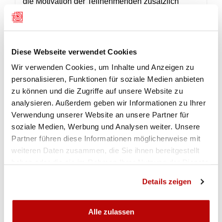
die Motivation der Teilnehmenden zusätzlich
steigerte.
Anschliessend waren die Schützinnen und
Schützen selbst an der Reihe. Anfangs fanden
Diese Webseite verwendet Cookies
sich nur wenige Treffer auf der Scheibe, doch
Wir verwenden Cookies, um Inhalte und Anzeigen zu
dank gezielter Korrekturen und individueller
personalisieren, Funktionen für soziale Medien anbieten
Betreuung verbesserten sich alle merklich. Mit
zu können und die Zugriffe auf unsere Website zu
jedem Erfolg stieg auch die Begeisterung, sodass
analysieren. Außerdem geben wir Informationen zu Ihrer
die Teilnehmenden am Ende kaum mehr zu
Verwendung unserer Website an unsere Partner für
bremsen waren.
soziale Medien, Werbung und Analysen weiter. Unsere
Partner führen diese Informationen möglicherweise mit
Hochmotiviert reisten die Schützinnen und
weiteren Daten zusammen, die Sie ihnen bereitgestellt
Schützen schliesslich in den Neuenburger Jura,
haben oder die sie im Rahmen Ihrer Nutzung der Dienste
um am historischen Wettkampf teilzunehmen. Die
gesammelt haben.
Details zeigen
SSV-Gruppe absolvierte den Wettkampf bereits
am Freitag, ehe das Programm am Samstag
fortgesetzt wurde. Paul Stutz zeigte sich mit den
Alle zulassen