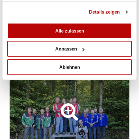
Insgesamt war es ein interessanter Finaltag im
gesammelt haben.
Binel und ein gelungener Abschluss des Buri
Details zeigen
Cups. Die Vorfreude auf die 78. Durchführung im
nächsten Jahr ist bereits gross.
(Tim Bergmann)
Alle zulassen
Anpassen
GALERIE
Ablehnen