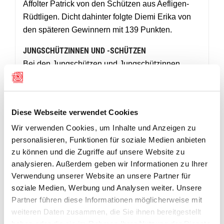
Affolter Patrick von den Schützen aus Aefligen-
Rüdtligen. Dicht dahinter folgte Diemi Erika von
den späteren Gewinnern mit 139 Punkten.
JUNGSCHÜTZINNEN UND -SCHÜTZEN
Bei den Jungschützen und Jungschützinnen
konnte sich dieses Jahr eine Gruppe aus
Jegenstorf-Münchringen den Sieg sichern. Die
Schlossschützen Jegenstorf-Münchringen 1
Diese Webseite verwendet Cookies
gewannen den Buri Cup im Feld Jungschützen
Wir verwenden Cookies, um Inhalte und Anzeigen zu
mit 617 Punkten. Den zweiten Platz belegte
personalisieren, Funktionen für soziale Medien anbieten
Münchenbuchsee JS 1 mit 597 Punkten. Den
zu können und die Zugriffe auf unsere Website zu
dritten Platz sicherte sich Limpachtal JS 1 mit 615
analysieren. Außerdem geben wir Informationen zu Ihrer
Punkten im kleinen Final. Das Höchstresultat der
Verwendung unserer Website an unsere Partner für
Jungschützen erzielte Cuenca Carlo mit 131
soziale Medien, Werbung und Analysen weiter. Unsere
Punkten, dicht gefolgt von de Jonge Lotta mit 130
Partner führen diese Informationen möglicherweise mit
und Perren Malik mit 129 Punkten.
weiteren Daten zusammen, die Sie ihnen bereitgestellt
haben oder die sie im Rahmen Ihrer Nutzung der Dienste