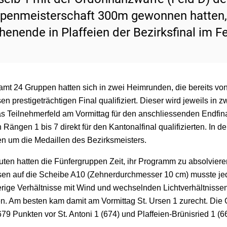
penmeisterschaft 300m gewonnen hatten,
enende in Plaffeien der Bezirksfinal im Fe
amt 24 Gruppen hatten sich in zwei Heimrunden, die bereits von
sen prestigeträchtigen Final qualifiziert. Dieser wird jeweils i
as Teilnehmerfeld am Vormittag für den anschliessenden Endfin
 Rängen 1 bis 7 direkt für den Kantonalfinal qualifizierten. In
n um die Medaillen des Bezirksmeisters.
uten hatten die Fünfergruppen Zeit, ihr Programm zu absolviere
en auf die Scheibe A10 (Zehnerdurchmesser 10 cm) musste jed
rige Verhältnisse mit Wind und wechselnden Lichtverhältniss
en. Am besten kam damit am Vormittag St. Ursen 1 zurecht. Die 
79 Punkten vor St. Antoni 1 (674) und Plaffeien-Brünisried 1 (6