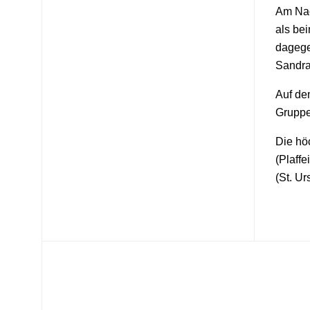
Am Nac
als bei
dagegen
Sandra
Auf de
Gruppe
Die höc
(Plaffe
(St. Ur