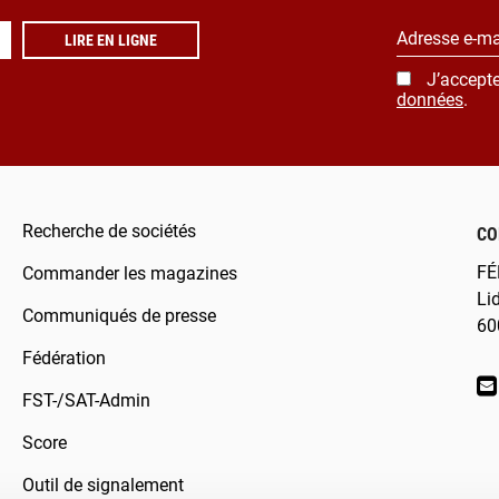
Adresse e-ma
LIRE EN LIGNE
J’accepte
données
.
Recherche de sociétés
CO
FÉ
Commander les magazines
Li
Communiqués de presse
60
Fédération
FST-/SAT-Admin
Score
Outil de signalement