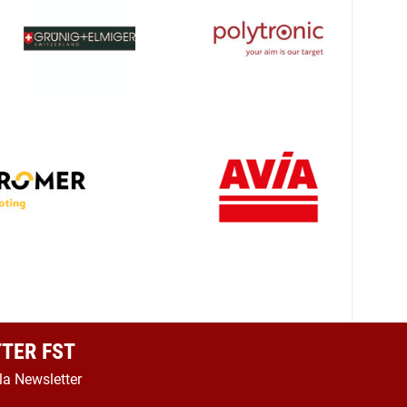
TER FST
 la Newsletter