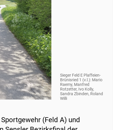
Sieger Feld E Plaffeien-
Brünisried 1 (v.l.): Mario
Raemy, Manfred
Rotzetter, Ivo Kolly,
Sandra Zbinden, Roland
Willi
 Sportgewehr (Feld A) und
 Sensler Bezirksfinal der