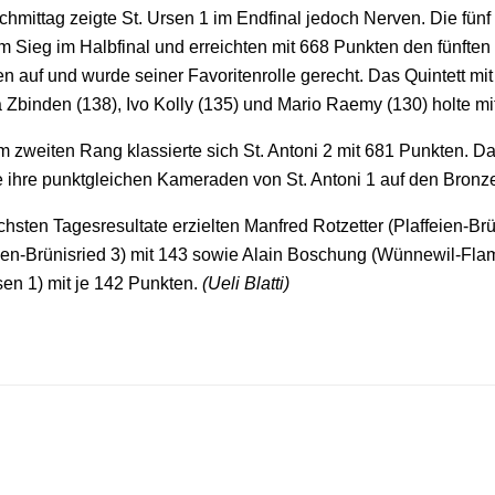
hmittag zeigte St. Ursen 1 im Endfinal jedoch Nerven. Die fünf
m Sieg im Halbfinal und erreichten mit 668 Punkten den fünften 
 auf und wurde seiner Favoritenrolle gerecht. Das Quintett mit 
 Zbinden (138), Ivo Kolly (135) und Mario Raemy (130) holte m
m zweiten Rang klassierte sich St. Antoni 2 mit 681 Punkten. D
 ihre punktgleichen Kameraden von St. Antoni 1 auf den Bronze
hsten Tagesresultate erzielten Manfred Rotzetter (Plaffeien-Br
ien-Brünisried 3) mit 143 sowie Alain Boschung (Wünnewil-Flama
sen 1) mit je 142 Punkten.
(Ueli Blatti)