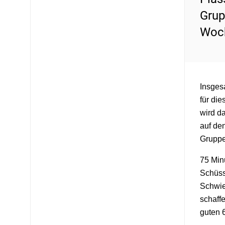
Grup
Woch
Insges
für die
wird d
auf den
Gruppe
75 Min
Schüss
Schwie
schaff
guten 6