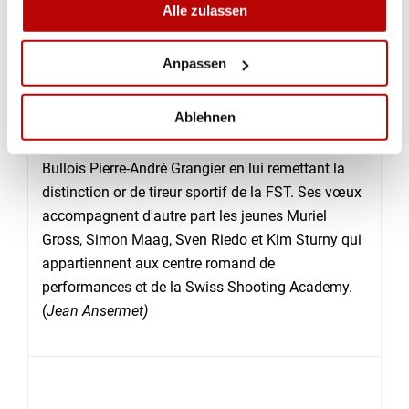
Alle zulassen
L'assemblée a enfin félicité Gilles Dufaux
(champion suisse élite carabine 50 m trois
Anpassen
positions), Ludovic Rohrbasser (champion suisse
M21 carabine 50 m position couchée) et Pierre-
Ablehnen
Alain Dufaux (champion suisse séniors-vétérans
carabine 10 m avec appuis) et récompensé le
Bullois Pierre-André Grangier en lui remettant la
distinction or de tireur sportif de la FST. Ses vœux
accompagnent d'autre part les jeunes Muriel
Gross, Simon Maag, Sven Riedo et Kim Sturny qui
appartiennent aux centre romand de
performances et de la Swiss Shooting Academy.
(
Jean Ansermet)