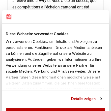
la relève tenu à Avry et Rosé a été un succès, que
les compétitions à l'échelon cantonal ont été
fréquentées avec satisfaction et que les cours J+S
et de moniteurs ont été stables. Par contre, au
degré national, malgré les propositions faites
notamment par la SFTS, on note toujours une
Diese Webseite verwendet Cookies
impuissance à évoluer pour toutes sortes de
Wir verwenden Cookies, um Inhalte und Anzeigen zu
fausses bonnes raisons dans le sens par exemple
personalisieren, Funktionen für soziale Medien anbieten
de mieux établir les calendriers et pour donner une
zu können und die Zugriffe auf unsere Website zu
meilleure visibilité au tir.
analysieren. Außerdem geben wir Informationen zu Ihrer
Verwendung unserer Website an unsere Partner für
Les élections étant individuelles, trois
soziale Medien, Werbung und Analysen weiter. Unsere
reconductions de mandat de trois ans (Jacques
Partner führen diese Informationen möglicherweise mit
Moullet, Frédéric Descloux, Stéphane Broillet) et
weiteren Daten zusammen, die Sie ihnen bereitgestellt
d'une année (Anton Cotting) ont été validées. Ces
haben oder die sie im Rahmen Ihrer Nutzung der Dienste
derniers continueront ainsi d'épauler Daniel
gesammelt haben.
Details zeigen
Roubaty et Patrice Rossier au sein du comité de la
SFTS.