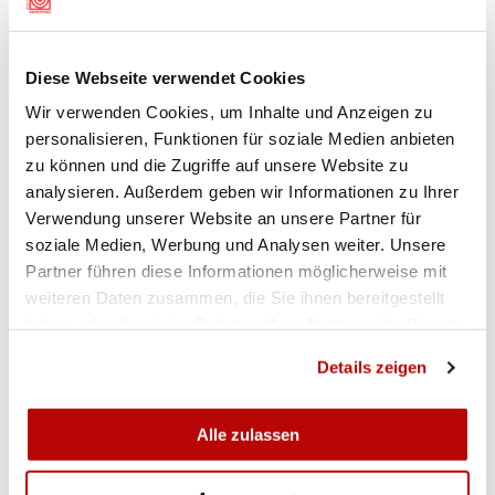
AUSZÜGE AUS DEN RANGLISTEN
Einzelrangliste Gewehr 300m
Diese Webseite verwendet Cookies
Wir verwenden Cookies, um Inhalte und Anzeigen zu
1.Lorenz Meier (Rüdlingen SV) 72. 2.Engelbert
personalisieren, Funktionen für soziale Medien anbieten
Hubli (Wilchingen Osterfingen SV) 70. 3.Dieter
zu können und die Zugriffe auf unsere Website zu
Düllick (Bargen SV) 70. 4.Daniel Würsten
analysieren. Außerdem geben wir Informationen zu Ihrer
(Rüdlingen SV) 70. 5.Daniel Ackermann
Verwendung unserer Website an unsere Partner für
(Thayngen FSG) 70. 6.Markus Karrer (Altdorf-
soziale Medien, Werbung und Analysen weiter. Unsere
Opfertshofen SG) 70. 7.Simon Werner
Partner führen diese Informationen möglicherweise mit
(Merishausen SV) 69. 8.Roland Hedinger
weiteren Daten zusammen, die Sie ihnen bereitgestellt
(Wilchingen Osterfingen SV) 69. 9.Jürg Müller
haben oder die sie im Rahmen Ihrer Nutzung der Dienste
(Rüdlingen SV) 69. 10.Stefan Walter (Beringen SG)
gesammelt haben.
Details zeigen
69. (1077 Schützen).
Einzelrangliste Pistole 25/50m
Alle zulassen
1.Hans-Ulrich Streit (SH PS Randen) 180. 2.Kevin