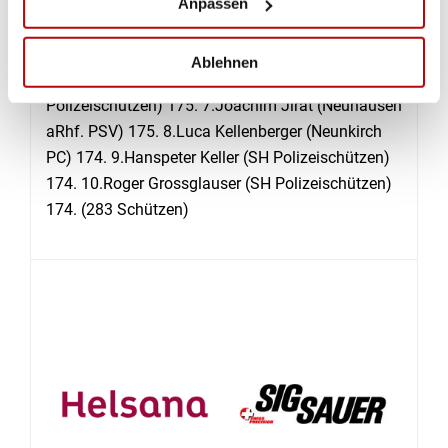
Steiger (SH PS Randen) 176. 3.Hansruedi Fischer
Anpassen
(Stein am Rhein PC) 175. 4.Pentti Aellig
(Dörflingen SG) 175. 5.Stefan Schneidewind (SH
Ablehnen
Polizeischützen) 175. 6.Patrick Vogel (SH
Polizeischützen) 175. 7.Joachim Jirat (Neuhausen
aRhf. PSV) 175. 8.Luca Kellenberger (Neunkirch
PC) 174. 9.Hanspeter Keller (SH Polizeischützen)
174. 10.Roger Grossglauser (SH Polizeischützen)
174. (283 Schützen)