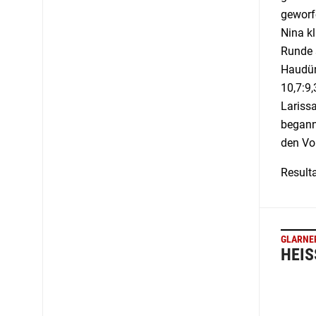
geworfe
Nina kl
Runde s
Haudün
10,7:9,
Lariss
begann
den Vor
Result
GLARNE
HEIS