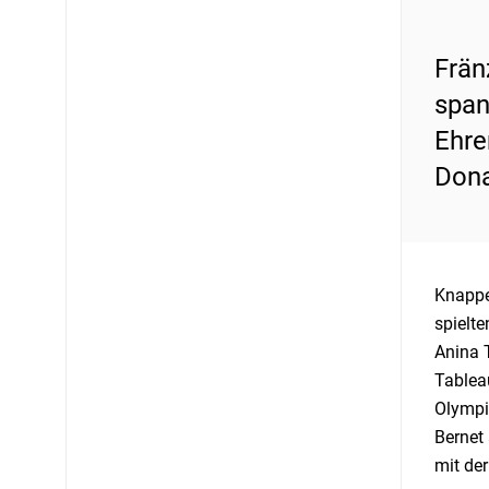
Frän
span
Ehre
Dona
Knappe
spielt
Anina 
Tablea
Olympi
Bernet
mit der