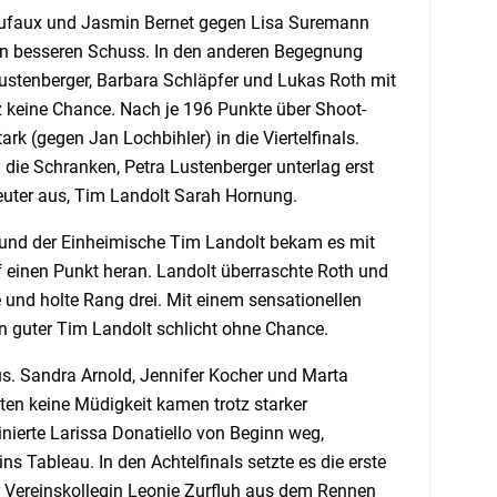
 Dufaux und Jasmin Bernet gegen Lisa Suremann
en besseren Schuss. In den anderen Begegnung
 Lustenberger, Barbara Schläpfer und Lukas Roth mit
z keine Chance. Nach je 196 Punkte über Shoot-
rk (gegen Jan Lochbihler) in die Viertelfinals.
n die Schranken, Petra Lustenberger unterlag erst
reuter aus, Tim Landolt Sarah Hornung.
r und der Einheimische Tim Landolt bekam es mit
uf einen Punkt heran. Landolt überraschte Roth und
 und holte Rang drei. Mit einem sensationellen
in guter Tim Landolt schlicht ohne Chance.
. Sandra Arnold, Jennifer Kocher und Marta
en keine Müdigkeit kamen trotz starker
nierte Larissa Donatiello von Beginn weg,
 Tableau. In den Achtelfinals setzte es die erste
r Vereinskollegin Leonie Zurfluh aus dem Rennen