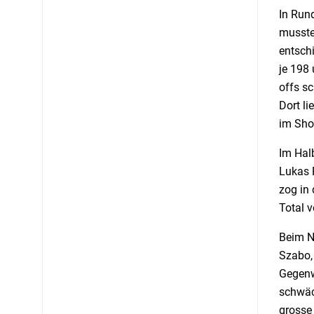
In Run
musste
entschi
je 198
offs sc
Dort li
im Sho
Im Halb
Lukas R
zog in 
Total v
Beim N
Szabo,
Gegenwe
schwäch
grosse