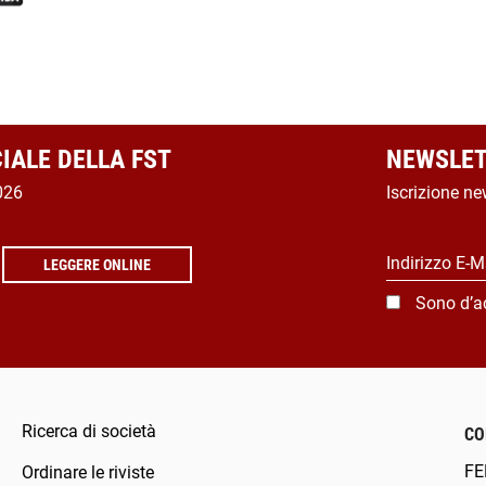
CIALE DELLA FST
NEWSLET
026
Iscrizione ne
Indirizzo E-M
LEGGERE ONLINE
Sono d’a
Ricerca di società
CO
FE
Ordinare le riviste