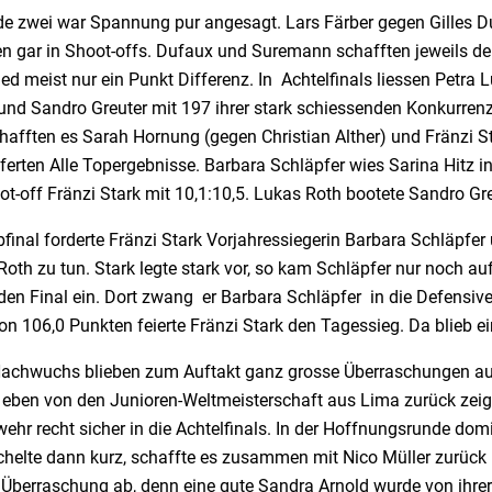
de zwei war Spannung pur angesagt. Lars Färber gegen Gilles
n gar in Shoot-offs. Dufaux und Suremann schafften jeweils d
ed meist nur ein Punkt Differenz. In Achtelfinals liessen Petra
 und Sandro Greuter mit 197 ihrer stark schiessenden Konkurren
hafften es Sarah Hornung (gegen Christian Alther) und Fränzi Sta
eferten Alle Topergebnisse. Barbara Schläpfer wies Sarina Hitz i
ot-off Fränzi Stark mit 10,1:10,5. Lukas Roth bootete Sandro G
final forderte Fränzi Stark Vorjahressiegerin Barbara Schläpfe
oth zu tun. Stark legte stark vor, so kam Schläpfer nur noch a
den Final ein. Dort zwang er Barbara Schläpfer in die Defensive
on 106,0 Punkten feierte Fränzi Stark den Tagessieg. Da blieb e
achwuchs blieben zum Auftakt ganz grosse Überraschungen aus
 eben von den Junioren-Weltmeisterschaft aus Lima zurück zeigt
hr recht sicher in die Achtelfinals. In der Hoffnungsrunde domi
elte dann kurz, schaffte es zusammen mit Nico Müller zurück ins
 Überraschung ab, denn eine gute Sandra Arnold wurde von ihre