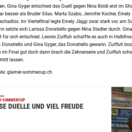
n. Gina Gyger entschied das Duell gegen Nina Boldi erst im Shoo
ar besser als Bruder Silas. Marta Szabo, Jennifer Kocher, Emely
chadlos. Im Viertelfinal legte Emely Jäggi zwar stark vor, am 
n setzte sich Larissa Donatiello gegen Nina Stadler durch. Gin
3 für sich entschied. Leonie Zurfluh schaffte es auch in Halbfin
a Donatiello und Gina Gyger, das Donatiello gewann. Zurfluh bo
 im Final gut doch dann brach die Zehnerserie und Zurfluh sc
tritt lassen.
ate: glarner-sommecup.ch
R SOMMERCUP
SE DUELLE UND VIEL FREUDE