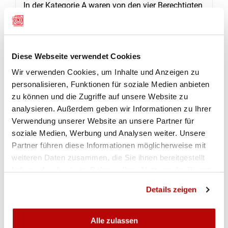
In der Kategorie A waren von den vier Berechtigten
nur deren drei anwesend. So konnten sich diese
drei Schützen, Johannes Huber, SG Balterswil-Ifwil,
94 Punkte, Nicolas Heiniger, Eschlikon Schützen,
Diese Webseite verwendet Cookies
(85) und Sandro Lattmann, SG Balterswil-Ifwil (78)
die Gaben unter sich aufteilen. In der Kategorie B
Wir verwenden Cookies, um Inhalte und Anzeigen zu
personalisieren, Funktionen für soziale Medien anbieten
stand mit 94 Punkten Leo Aerne, SG Bürglen,
zu können und die Zugriffe auf unsere Website zu
zuoberst auf dem Podest, gefolgt von Claudia
analysieren. Außerdem geben wir Informationen zu Ihrer
Stäheli, SG Tobel, (92) und Romy Crimi, SG
Verwendung unserer Website an unsere Partner für
Balterswil-Ifwil (88). In der Kategorie C ist
soziale Medien, Werbung und Analysen weiter. Unsere
erkennbar, welchen Einfluss Svenja auf Ihre
Partner führen diese Informationen möglicherweise mit
Kameraden hat. Der Sieg geht mit 92 Punkten an
weiteren Daten zusammen, die Sie ihnen bereitgestellt
Florian Stauch, SG Balterswil-Ifwil, gefolgt von
haben oder die sie im Rahmen Ihrer Nutzung der Dienste
seiner Vereinskameradin Svenja Amrhein (90) und
gesammelt haben.
Details zeigen
Lucas Da Silva Ribe, (89) SG Bürglen.
Beim Pistolennachwuchs haben sich sechs
Alle zulassen
Schützinnen und Schützen des PSV Diessenhofen