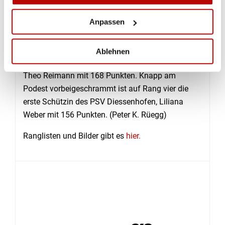
und vier der Stadtschützen Frauenfeld (SSGF) für
Anpassen
den Final qualifiziert. Die ersten drei Plätze werden
von Schützen der SSGF belegt. Auf Rang 1
Alexander Reimann, 176 Punkte, Rang 2
Ablehnen
Alessandro Hoffmann (170) und auf Rang drei
Theo Reimann mit 168 Punkten. Knapp am
Podest vorbeigeschrammt ist auf Rang vier die
erste Schützin des PSV Diessenhofen, Liliana
Weber mit 156 Punkten. (Peter K. Rüegg)
Ranglisten und Bilder gibt es
hier.