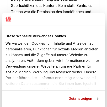
Sportschützen des Kantons Bern statt. Zentrales
Thema war die Demission des langjährigen und
verdienten Präsidenten Hugo Sieber, der von der
Versammlung zum Ehrenpräsidenten ernannt
wurde. Die beiden langjährigen
Diese Webseite verwendet Cookies
Vorstandsmitglieder Werner Reber und Paul
Flückiger wurden zu Ehrenmitgliedern ernannt und
Wir verwenden Cookies, um Inhalte und Anzeigen zu
zahlreiche Mitglieder erhielten die Anstecknadel
personalisieren, Funktionen für soziale Medien anbieten
zu können und die Zugriffe auf unsere Website zu
als neue Ehrenveteranen. Der VSKB sucht einen
analysieren. Außerdem geben wir Informationen zu Ihrer
neuen Präsidenten, das Amt ist vakant.
(Doris
Verwendung unserer Website an unsere Partner für
Hari)
soziale Medien, Werbung und Analysen weiter. Unsere
Die gesamten Resultate sind ersichtlich auf:
Partner führen diese Informationen möglicherweise mit
weiteren Daten zusammen, die Sie ihnen bereitgestellt
www.vss-asvts.ch
haben oder die sie im Rahmen Ihrer Nutzung der Dienste
gesammelt haben.
Details zeigen