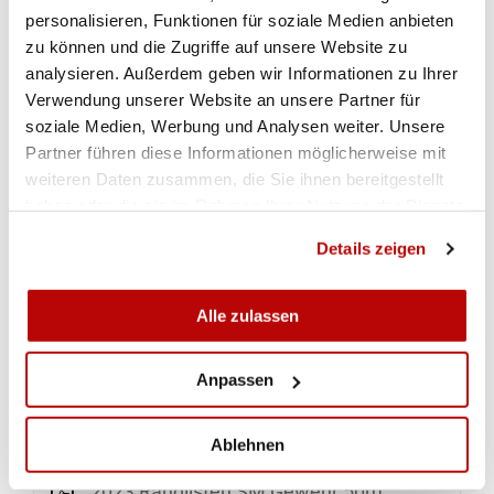
NEUER SENSLEREKORD
personalisieren, Funktionen für soziale Medien anbieten
Der Liegendmatch bei den Junioren &
zu können und die Zugriffe auf unsere Website zu
Jugendlichen dominierte der frischgebackene
analysieren. Außerdem geben wir Informationen zu Ihrer
Schweizermeister in dieser Disziplin Yanik
Verwendung unserer Website an unsere Partner für
Baeriswyl. Mit neuem Senslerrekord von 247.0
soziale Medien, Werbung und Analysen weiter. Unsere
Punkten holte er überlegen Gold. Silber ging an
Partner führen diese Informationen möglicherweise mit
weiteren Daten zusammen, die Sie ihnen bereitgestellt
den jungen Nicolas Jenny (Plaffeien), der sich
haben oder die sie im Rahmen Ihrer Nutzung der Dienste
dabei nachträglich ein Geburtstagsgeschenk
gesammelt haben.
machte. Er konnte am Vortag seinen 15.
Details zeigen
Geburtstag feiern. Bronze holte die letztjährige
Gewinnerin Sophie Bapst (Plaffeien).
(Ueli Blatti
Alle zulassen
und Kuno Bertschy)
Anpassen
RESULTATE
Ablehnen
2023 Ranglisten SM Gewehr 50m