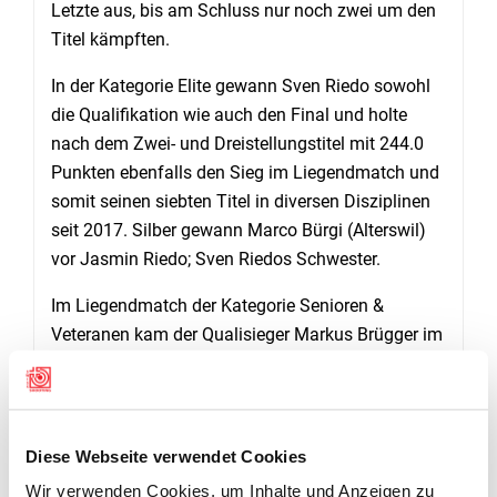
Letzte aus, bis am Schluss nur noch zwei um den
Titel kämpften.
In der Kategorie Elite gewann Sven Riedo sowohl
die Qualifikation wie auch den Final und holte
nach dem Zwei- und Dreistellungstitel mit 244.0
Punkten ebenfalls den Sieg im Liegendmatch und
somit seinen siebten Titel in diversen Disziplinen
seit 2017. Silber gewann Marco Bürgi (Alterswil)
vor Jasmin Riedo; Sven Riedos Schwester.
Im Liegendmatch der Kategorie Senioren &
Veteranen kam der Qualisieger Markus Brügger im
Final nicht mehr auf Touren und so gelang Armin
Ayer (Plaffeien) mit 246.5 Punkten die erfolgreiche
Titelverteidigung vor Roger Siffert (243.4 Punkte)
und Hansruedi Vögeli (beide Schmitten).
Diese Webseite verwendet Cookies
Wir verwenden Cookies, um Inhalte und Anzeigen zu