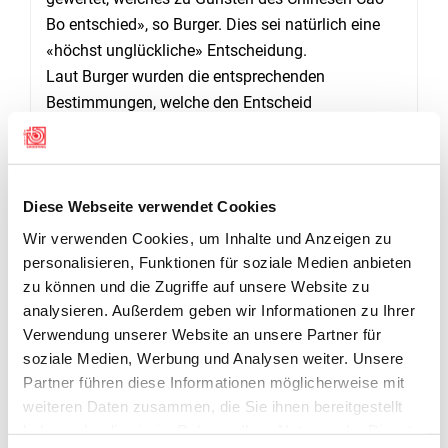
Bo entschied», so Burger. Dies sei natürlich eine
«höchst unglückliche» Entscheidung.
Laut Burger wurden die entsprechenden
Bestimmungen, welche den Entscheid
unmissverständlich regeln, im neuen CISM-
Reglement, dass im Herbst 2018 erstellt wurde,
nicht erwähnt resp. nicht präzisiert. «Wir
empfinden den Entscheid der Jury als willkürlich»,
Diese Webseite verwendet Cookies
hält Burger fest.
Wir verwenden Cookies, um Inhalte und Anzeigen zu
personalisieren, Funktionen für soziale Medien anbieten
PISTOLE 25M MILITÄRISCHES SCHNELLFEUER
zu können und die Zugriffe auf unsere Website zu
FRAUEN
analysieren. Außerdem geben wir Informationen zu Ihrer
Verwendung unserer Website an unsere Partner für
Im Einzelwettkampf Pistole 25m Militärisches
soziale Medien, Werbung und Analysen weiter. Unsere
Schnellfeuer trat Rebecca Villiger als einzige
Partner führen diese Informationen möglicherweise mit
Schweizer Schützin zum Start an. Die junge
weiteren Daten zusammen, die Sie ihnen bereitgestellt
Ostschweizerin, die im Hinblick auf ihre zukünftige
haben oder die sie im Rahmen Ihrer Nutzung der Dienste
Entwicklung und den erfolgsversprechenden