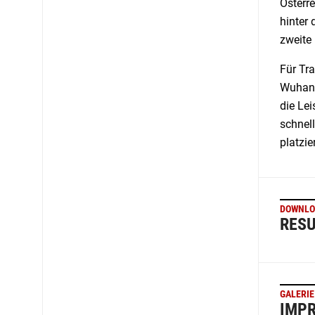
Österr
hinter 
zweite
Für Tra
Wuhan (
die Lei
schnel
platzie
DOWNLO
RESU
GALERIE
IMPR