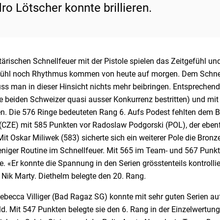
ro Lötscher konnte brillieren.
tärischen Schnellfeuer mit der Pistole spielen das Zeitgefühl u
fühl noch Rhythmus kommen von heute auf morgen. Dem Schnellf
ss man in dieser Hinsicht nichts mehr beibringen. Entspreche
ie beiden Schweizer quasi ausser Konkurrenz bestritten) und m
ren. Die 576 Ringe bedeuteten Rang 6. Aufs Podest fehlten dem 
(CZE) mit 585 Punkten vor Radoslaw Podgorski (POL), der ebenfa
Mit Oskar Miliwek (583) sicherte sich ein weiterer Pole die Bro
eniger Routine im Schnellfeuer. Mit 565 im Team- und 567 Punkt
. «Er konnte die Spannung in den Serien grösstenteils kontrollie
 Nik Marty. Diethelm belegte den 20. Rang.
ebecca Villiger (Bad Ragaz SG) konnte mit sehr guten Serien au
d. Mit 547 Punkten belegte sie den 6. Rang in der Einzelwertung