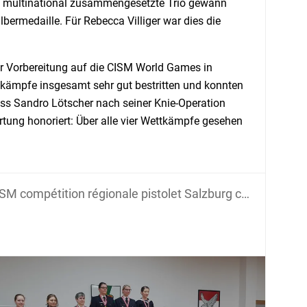
as multinational zusammengesetzte Trio gewann
bermedaille. Für Rebecca Villiger war dies die
er Vorbereitung auf die CISM World Games in
ttkämpfe insgesamt sehr gut bestritten und konnten
dass Sandro Lötscher nach seiner Knie-Operation
tung honoriert: Über alle vier Wettkämpfe gesehen
M compétition régionale pistolet Salzburg cahier des résultats