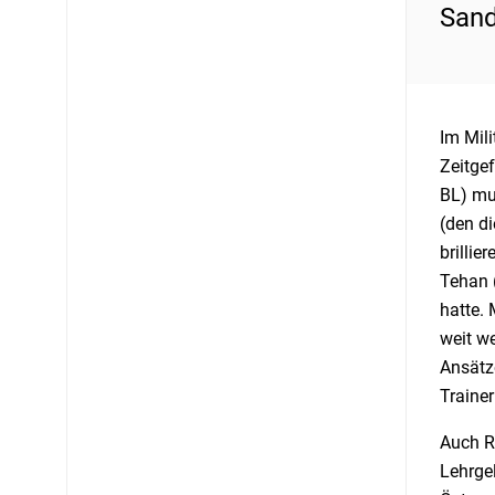
Sand
Im Mili
Zeitge
BL) mu
(den d
brillie
Tehan 
hatte. 
weit w
Ansätze
Trainer
Auch R
Lehrgel