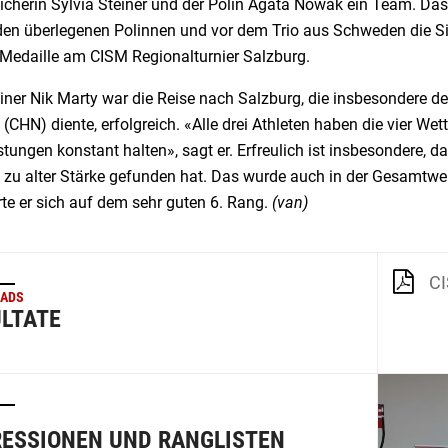
eicherin Sylvia Steiner und der Polin Agata Nowak ein Team. D
den überlegenen Polinnen und vor dem Trio aus Schweden die Sil
 Medaille am CISM Regionalturnier Salzburg.
iner Nik Marty war die Reise nach Salzburg, die insbesondere d
CHN) diente, erfolgreich. «Alle drei Athleten haben die vier We
stungen konstant halten», sagt er. Erfreulich ist insbesondere, 
l zu alter Stärke gefunden hat. Das wurde auch in der Gesamtwer
rte er sich auf dem sehr guten 6. Rang.
(van)
CIS
ADS
LTATE
ESSIONEN UND RANGLISTEN