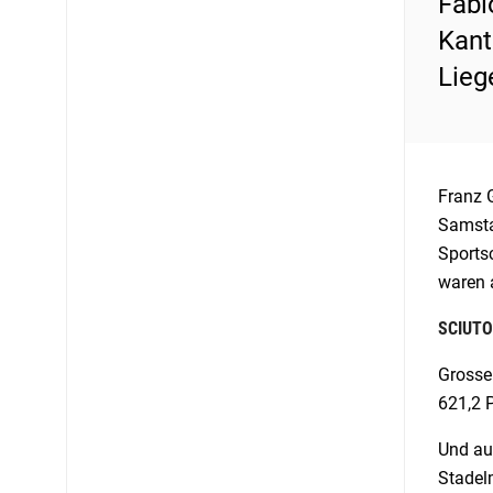
Fabi
Kant
Lieg
Franz 
Samsta
Sportsc
waren a
SCIUTO
Grosse
621,2 P
Und au
Stadelm