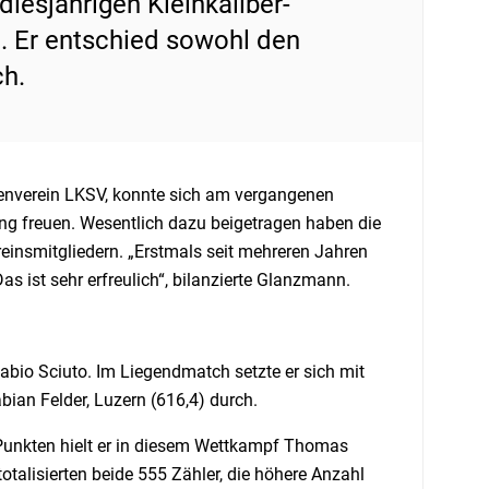
iesjährigen Kleinkaliber-
. Er entschied sowohl den
ch.
enverein LKSV, konnte sich am vergangenen
ng freuen. Wesentlich dazu beigetragen haben die
einsmitgliedern. „Erstmals seit mehreren Jahren
s ist sehr erfreulich“, bilanzierte Glanzmann.
bio Sciuto. Im Liegendmatch setzte er sich mit
abian Felder, Luzern (616,4) durch.
 Punkten hielt er in diesem Wettkampf Thomas
totalisierten beide 555 Zähler, die höhere Anzahl