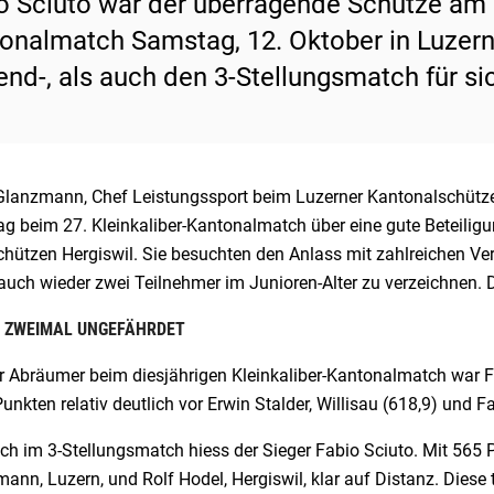
o Sciuto war der überragende Schütze am d
onalmatch Samstag, 12. Oktober in Luzern
end-, als auch den 3-Stellungsmatch für si
Glanzmann, Chef Leistungssport beim Luzerner Kantonalschütz
g beim 27. Kleinkaliber-Kantonalmatch über eine gute Beteiligu
hützen Hergiswil. Sie besuchten den Anlass mit zahlreichen Ver
uch wieder zwei Teilnehmer im Junioren-Alter zu verzeichnen. Da
 ZWEIMAL UNGEFÄHRDET
r Abräumer beim diesjährigen Kleinkaliber-Kantonalmatch war Fa
unkten relativ deutlich vor Erwin Stalder, Willisau (618,9) und F
ch im 3-Stellungsmatch hiess der Sieger Fabio Sciuto. Mit 565
ann, Luzern, und Rolf Hodel, Hergiswil, klar auf Distanz. Diese 