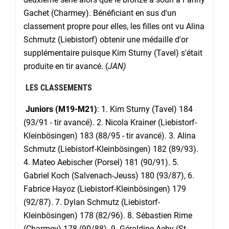
Gachet (Charmey). Bénéficiant en sus d'un
classement propre pour elles, les filles ont vu Alina
Schmutz (Liebistorf) obtenir une médaille d'or
supplémentaire puisque Kim Sturny (Tavel) s'était
produite en tir avancé. (
JAN)
LES CLASSEMENTS
Juniors (M19-M21)
: 1. Kim Sturny (Tavel) 184
(93/91 - tir avancé). 2. Nicola Krainer (Liebistorf-
Kleinbösingen) 183 (88/95 - tir avancé). 3. Alina
Schmutz (Liebistorf-Kleinbösingen) 182 (89/93).
4. Mateo Aebischer (Porsel) 181 (90/91). 5.
Gabriel Koch (Salvenach-Jeuss) 180 (93/87), 6.
Fabrice Hayoz (Liebistorf-Kleinbösingen) 179
(92/87). 7. Dylan Schmutz (Liebistorf-
Kleinbösingen) 178 (82/96). 8. Sébastien Rime
(Charmey) 178 (90/88). 9. Géraldine Aeby (St-