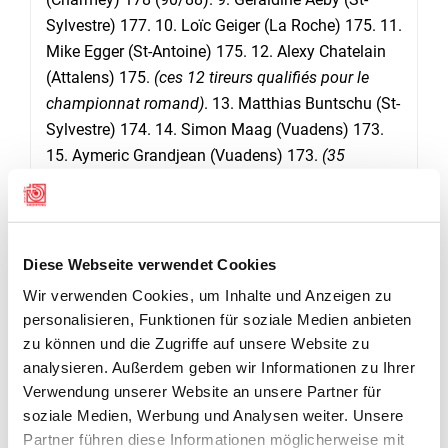
Sylvestre) 177. 10. Loïc Geiger (La Roche) 175. 11.
Mike Egger (St-Antoine) 175. 12. Alexy Chatelain
(Attalens) 175.
(ces 12 tireurs qualifiés pour le
championnat romand)
. 13. Matthias Buntschu (St-
Sylvestre) 174. 14. Simon Maag (Vuadens) 173.
15. Aymeric Grandjean (Vuadens) 173.
(35
classés).
Adolescents (M13-M17):
1. Benoît-Nicolas
Blanchard (Tavel) 180 (87/93). 2. Neljo Ganarin
Diese Webseite verwendet Cookies
(Heitenried) 180 (88/92). 3. Fanny Gachet
Wir verwenden Cookies, um Inhalte und Anzeigen zu
(Charmey) 179 (89/90). 4. Cyril Yerly (Treyvaux)
personalisieren, Funktionen für soziale Medien anbieten
178. 5. Matthias Wühtrich (St-Sylvestre) 174. 6.
zu können und die Zugriffe auf unsere Website zu
Céline Aeby (St-Sylvestre) 173.
(ces 6 tireurs
analysieren. Außerdem geben wir Informationen zu Ihrer
qualifiés pour le championnat romand).
7. Adrien
Verwendung unserer Website an unsere Partner für
Zwick (Sorens) 172. 8. Nathan-Davide Maggini
soziale Medien, Werbung und Analysen weiter. Unsere
(Liebistorf-Kleinbösingen) 171. 9. Lena-Mari Belk
Partner führen diese Informationen möglicherweise mit