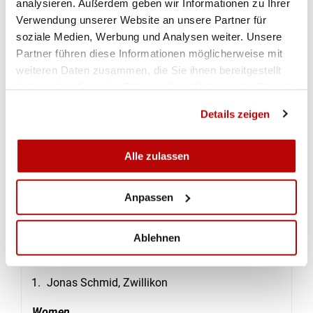
analysieren. Außerdem geben wir Informationen zu Ihrer
Fabian Wolff, Hombrechtikon
Verwendung unserer Website an unsere Partner für
Diego Bonafine, Hombrechtikon
soziale Medien, Werbung und Analysen weiter. Unsere
Partner führen diese Informationen möglicherweise mit
Youth Women
weiteren Daten zusammen, die Sie ihnen bereitgestellt
haben oder die sie im Rahmen Ihrer Nutzung der Dienste
Lina Blaser, Zwillikon
gesammelt haben.
Lea Genkinger, Zwillikon
Details zeigen
Junior Men
Alle zulassen
Daniel Bienz, Zwillikon
Junior Women
Anpassen
Morgane Brunet, Hombrechtikon
Ablehnen
Men
Jonas Schmid, Zwillikon
Women