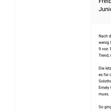
Frei
Juni
Nach d
wenig 
9 von 1
Trend,
Die let
es für
Soloth
Emely G
muss.
So ging