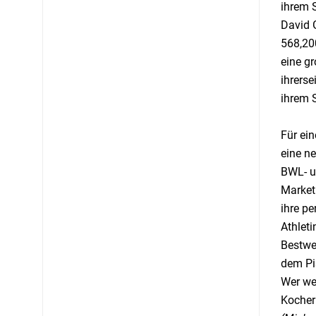
ihrem S
David G
568,20
eine gr
ihrerse
ihrem S
Für ein
eine ne
BWL- u
Marketi
ihre pe
Athleti
Bestwer
dem Pi
Wer we
Kocher