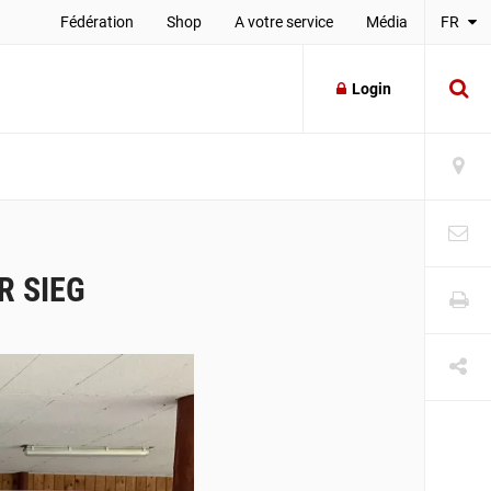
Fédération
Shop
A votre service
Média
FR
Login
R SIEG