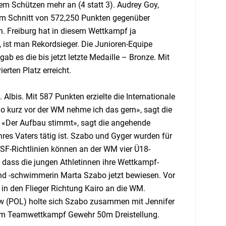
em Schützen mehr an (4 statt 3). Audrey Goy,
inem Schnitt von 572,250 Punkten gegenüber
. Freiburg hat in diesem Wettkampf ja
n, ist man Rekordsieger. Die Junioren-Equipe
b es die bis jetzt letzte Medaille – Bronze. Mit
erten Platz erreicht.
lbis. Mit 587 Punkten erzielte die Internationale
So kurz vor der WM nehme ich das gern», sagt die
 «Der Aufbau stimmt», sagt die angehende
hres Vaters tätig ist. Szabo und Gyger wurden für
SSF-Richtlinien können an der WM vier Ü18-
, dass die jungen Athletinnen ihre Wettkampf-
 und -schwimmerin Marta Szabo jetzt bewiesen. Vor
in den Flieger Richtung Kairo an die WM.
w (POL) holte sich Szabo zusammen mit Jennifer
r im Teamwettkampf Gewehr 50m Dreistellung.