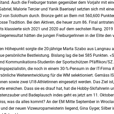
tand. Auch die Freiburger traten gegenüber dem Vorjahr mit ein
abriel, Malorie Tercier und Yanik Baeriseyl setzten sich mit e
0 von Solothurn durch. Bronze geht an Bern mit 560,600 Punkten
osse Tradition. Bei den Aktiven, die heuer zum 86. Final antrate
its klassierte sich 2021 und 2020 auf dem sechsten Rang. 2019 ga
iegerresultat hätten die jungen FreiburgerInnen in der Elite den vi
en Höhepunkt sorgte die 20-jährige Marta Szabo aus Langnau a. A
ue persönliche Bestleistung. Bislang lag die bei 585 Punkten. «
nd Kommunikations-Studentin der Sportschützen Pfäffikon/SZ.
ngspezialistin, die noch in einem 30-%-Pensum in der IT-Firma i
rsönliche Weiterentwicklung für die WM selektioniert. Gemäss I
nnen sowie zwei U18-Athletinnen eingesetzt werden. Das Ziel ist
te erreichen. Dass sie es drauf hat, hat die Hobby-Skifahrerin
stenzauber und Badeplausch indes geht es jetzt am 11. Oktober 
iss, was da alles kommt? An der EM Mitte September in Wrocla
 und der neuen Vizeeuropameisterin liegend, Gina Gyger, Silbe