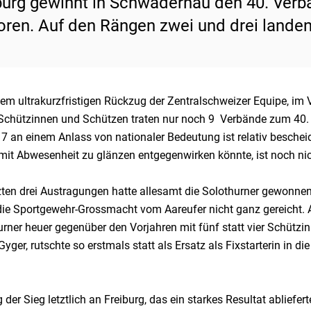
burg gewinnt in Schwadernau den 40. Ver
oren. Auf den Rängen zwei und drei landen
em ultrakurzfristigen Rückzug der Zentralschweizer Equipe, im 
Schützinnen und Schützen traten nur noch 9 Verbände zum 40.
7 an einem Anlass von nationaler Bedeutung ist relativ bescheid
 mit Abwesenheit zu glänzen entgegenwirken könnte, ist noch ni
zten drei Austragungen hatte allesamt die Solothurner gewonnen.
 die Sportgewehr-Grossmacht vom Aareufer nicht ganz gereicht
urner heuer gegenüber den Vorjahren mit fünf statt vier Schütz
yger, rutschte so erstmals statt als Ersatz als Fixstarterin in 
 der Sieg letztlich an Freiburg, das ein starkes Resultat abliefer