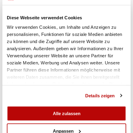
Waage wer in den Unteraargau fahren darf.
Zu reden gab an diesem Abend auch das
Diese Webseite verwendet Cookies
wiederholte Nein der SSV Verantwort-lichen und
Wir verwenden Cookies, um Inhalte und Anzeigen zu
Kantonalpräsidenten zu einen Tag der Jugend am
personalisieren, Funktionen für soziale Medien anbieten
ESF 2020 im kommenden Jahr in Luzern.
zu können und die Zugriffe auf unsere Website zu
Anerkennung der Nachwuchsarbeit sollte auch
analysieren. Außerdem geben wir Informationen zu Ihrer
belohnt werden.
(Hans Bärtschi)
Verwendung unserer Website an unsere Partner für
soziale Medien, Werbung und Analysen weiter. Unsere
Partner führen diese Informationen möglicherweise mit
weiteren Daten zusammen, die Sie ihnen bereitgestellt
haben oder die sie im Rahmen Ihrer Nutzung der Dienste
gesammelt haben.
Details zeigen
Alle zulassen
Anpassen