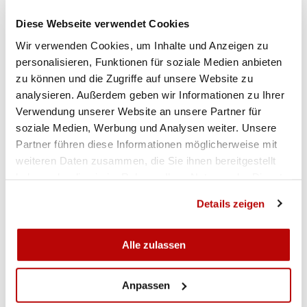
Nichtsdestotrotz bleibt zu hoffen, dass
Diese Webseite verwendet Cookies
irgendwann in naher Zukunft, die Beteiligung und
Wir verwenden Cookies, um Inhalte und Anzeigen zu
die Freude am Schiesssport wieder zur Normalität
personalisieren, Funktionen für soziale Medien anbieten
zurückkehrt.
(Markus Stanger)
zu können und die Zugriffe auf unsere Website zu
Zu den Resultaten geht es
hier
.
analysieren. Außerdem geben wir Informationen zu Ihrer
Verwendung unserer Website an unsere Partner für
soziale Medien, Werbung und Analysen weiter. Unsere
Partner führen diese Informationen möglicherweise mit
weiteren Daten zusammen, die Sie ihnen bereitgestellt
haben oder die sie im Rahmen Ihrer Nutzung der Dienste
gesammelt haben.
Details zeigen
Alle zulassen
Anpassen