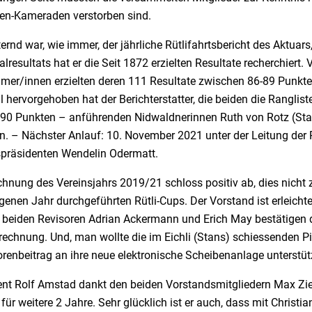
en-Kameraden verstorben sind.
ernd war, wie immer, der jährliche Rütlifahrtsbericht des Aktuar
resultats hat er die Seit 1872 erzielten Resultate recherchiert.
hmer/innen erzielten deren 111 Resultate zwischen 86-89 Punkt
l hervorgehoben hat der Berichterstatter, die beiden die Rangl
 90 Punkten – anführenden Nidwaldnerinnen Ruth von Rotz (Stan
n. – Nächster Anlauf: 10. November 2021 unter der Leitung der 
spräsidenten Wendelin Odermatt.
chnung des Vereinsjahrs 2019/21 schloss positiv ab, dies nicht
enen Jahr durchgeführten Rütli-Cups. Der Vorstand ist erleicht
e beiden Revisoren Adrian Ackermann und Erich May bestätigen d
rechnung. Und, man wollte die im Eichli (Stans) schiessenden 
renbeitrag an ihre neue elektronische Scheibenanlage unterstüt
ent Rolf Amstad dankt den beiden Vorstandsmitgliedern Max Zieg
 für weitere 2 Jahre. Sehr glücklich ist er auch, dass mit Chris