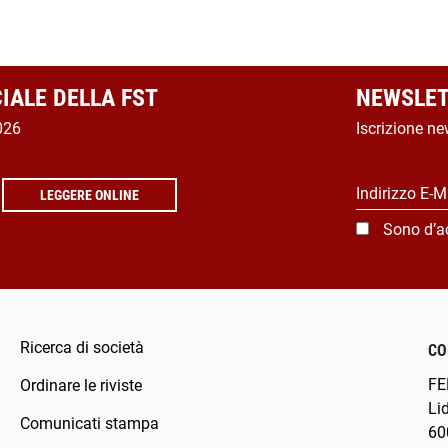
CIALE DELLA FST
NEWSLET
026
Iscrizione ne
Indirizzo E-M
LEGGERE ONLINE
Sono d’a
Ricerca di società
CO
FE
Ordinare le riviste
Li
Comunicati stampa
60