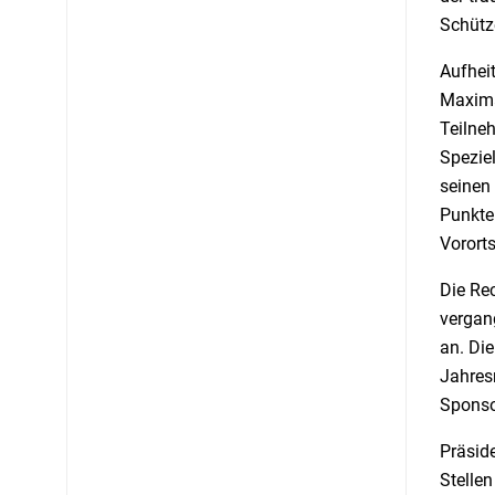
Schütz
Aufheit
Maximal
Teilne
Speziel
seinen
Punkte
Vorort
Die Re
vergang
an. Di
Jahres
Sponso
Präsid
Stellen