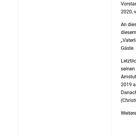
Vorsta
2020, 
An die
diesem 
„Vater
Gäste. 
Letztl
seinen
Amstutz
2019 a
Danach
(Christ
Weitere