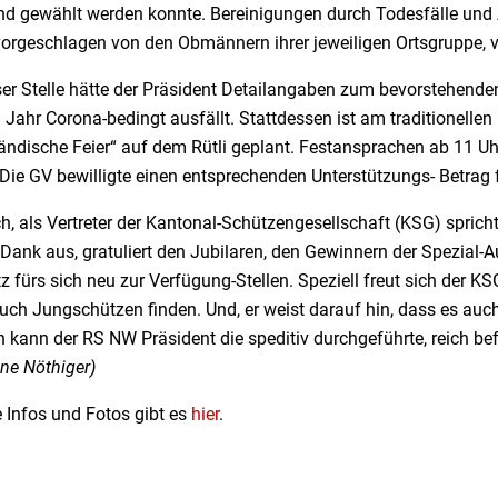
nd gewählt werden konnte. Bereinigungen durch Todesfälle und 
vorgeschlagen von den Obmännern ihrer jeweiligen Ortsgruppe, v
ser Stelle hätte der Präsident Detailangaben zum bevorstehende
Jahr Corona-bedingt ausfällt. Stattdessen ist am traditionellen
ländische Feier“ auf dem Rütli geplant. Festansprachen ab 11 U
Die GV bewilligte einen entsprechenden Unterstützungs- Betrag 
ich, als Vertreter der Kantonal-Schützengesellschaft (KSG) spr
 Dank aus, gratuliert den Jubilaren, den Gewinnern der Spezial
 fürs sich neu zur Verfügung-Stellen. Speziell freut sich der KS
uch Jungschützen finden. Und, er weist darauf hin, dass es au
 kann der RS NW Präsident die speditiv durchgeführte, reich be
ine Nöthiger)
 Infos und Fotos gibt es
hier
.