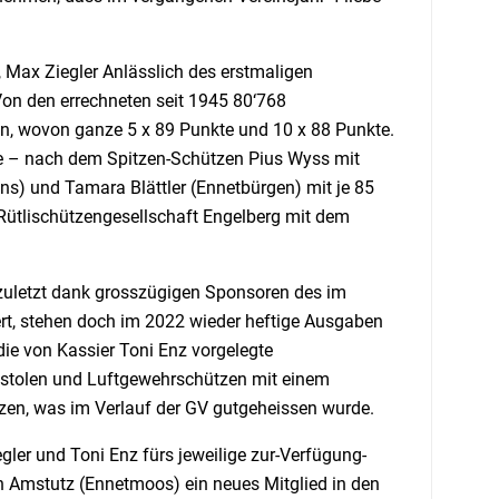
s, Max Ziegler Anlässlich des erstmaligen
 Von den errechneten seit 1945 80‘768
en, wovon ganze 5 x 89 Punkte und 10 x 88 Punkte.
iste – nach dem Spitzen-Schützen Pius Wyss mit
s) und Tamara Blättler (Ennetbürgen) mit je 85
Rütlischützengesellschaft Engelberg mit dem
 zuletzt dank grosszügigen Sponsoren des im
ert, stehen doch im 2022 wieder heftige Ausgaben
ie von Kassier Toni Enz vorgelegte
Pistolen und Luftgewehrschützen mit einem
zen, was im Verlauf der GV gutgeheissen wurde.
ler und Toni Enz fürs jeweilige zur-Verfügung-
tian Amstutz (Ennetmoos) ein neues Mitglied in den