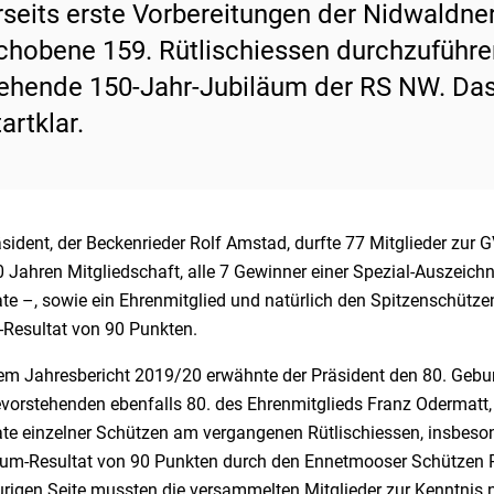
rseits erste Vorbereitungen der Nidwaldner
chobene 159. Rütlischiessen durchzuführe
ehende 150-Jahr-Jubiläum der RS NW. Das
tartklar.
sident, der Beckenrieder Rolf Amstad, durfte 77 Mitglieder zur G
0 Jahren Mitgliedschaft, alle 7 Gewinner einer Spezial-Auszeic
ate –, sowie ein Ehrenmitglied und natürlich den Spitzenschüt
-Resultat von 90 Punkten.
nem Jahresbericht 2019/20 erwähnte der Präsident den 80. Gebur
evorstehenden ebenfalls 80. des Ehrenmitglieds Franz Odermatt,
te einzelner Schützen am vergangenen Rütlischiessen, insbesond
m-Resultat von 90 Punkten durch den Ennetmooser Schützen Piu
aurigen Seite mussten die versammelten Mitglieder zur Kenntnis