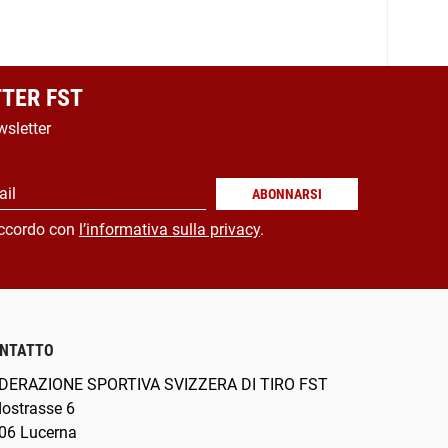
TER FST
wsletter
ail
ABONNARSI
ccordo con
l’informativa sulla privacy
.
NTATTO
DERAZIONE SPORTIVA SVIZZERA DI TIRO FST
dostrasse 6
06 Lucerna