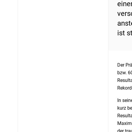
eine
vers
anst
ist s
Der Prä
bzw. 6
Result
Rekord
In sei
kurz b
Resulta
Maximu
der tr