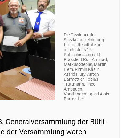
Die Gewinner der
Spezialauszeichnung
für top Resultate an
mindestens 15
Rütlischiessen (v.l.):
Präsident Rolf Amstad,
Markus Stebler, Martin
Liem, Pirmin Käslin,
Astrid Flury, Anton
Barmettler, Tobias
Truttmann, Theo
Ambauen,
Vorstandsmitglied Alois
Barmettler
. Generalversammlung der Rütli-
kte der Versammlung waren