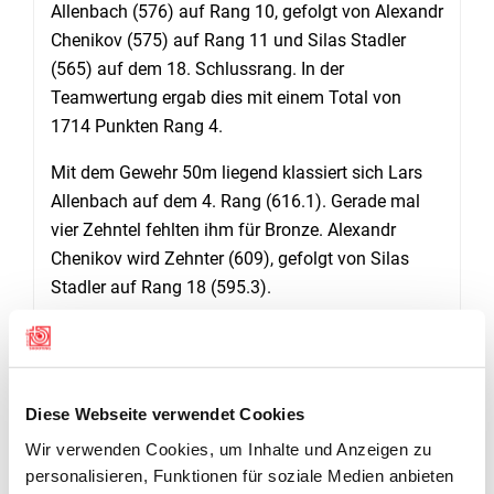
Allenbach (576) auf Rang 10, gefolgt von Alexandr
Chenikov (575) auf Rang 11 und Silas Stadler
(565) auf dem 18. Schlussrang. In der
Teamwertung ergab dies mit einem Total von
1714 Punkten Rang 4.
Mit dem Gewehr 50m liegend klassiert sich Lars
Allenbach auf dem 4. Rang (616.1). Gerade mal
vier Zehntel fehlten ihm für Bronze. Alexandr
Chenikov wird Zehnter (609), gefolgt von Silas
Stadler auf Rang 18 (595.3).
SILBER FÜR DAS MIXED-LUFTPISTOLENTEAM
Auch bei den Pistolenschützen sorgte ein
Schweizer für Auftakt-Jubel im Schweizer Lager:
Diese Webseite verwendet Cookies
Patrick Roggli erzielte 564 Punkte, klassierte sich
Wir verwenden Cookies, um Inhalte und Anzeigen zu
auf Rang 6 und schafft die Final-Quali. Jannis
personalisieren, Funktionen für soziale Medien anbieten