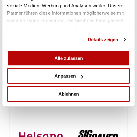
soziale Medien, Werbung und Analysen weiter. Unsere
Partner führen diese Informationen möglicherweise mit
REGOLAMENTI
weiteren Daten zusammen, die Sie ihnen bereitgestellt
haben oder die sie im Rahmen Ihrer Nutzung der Dienste
gesammelt haben.
STORIA DELLA COMPETIZIONE
Details zeigen
RISULTATI
Alle zulassen
Anpassen
CALENDARIO
Ablehnen