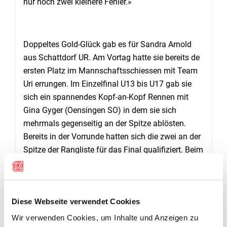
nur noch zwei kleinere Fehler.»
Doppeltes Gold-Glück gab es für Sandra Arnold
aus Schattdorf UR. Am Vortag hatte sie bereits de
ersten Platz im Mannschaftsschiessen mit Team
Uri errungen. Im Einzelfinal U13 bis U17 gab sie
sich ein spannendes Kopf-an-Kopf Rennen mit
Gina Gyger (Oensingen SO) in dem sie sich
mehrmals gegenseitig an der Spitze ablösten.
Bereits in der Vorrunde hatten sich die zwei an der
Spitze der Rangliste für das Final qualifiziert. Beim
vorletzten Schuss hatte Gyger wieder um einen
Dezimalpunkt die Führung abgenommen, Arnold
bewies jedoch stärkere Nerven und gewann mit
Diese Webseite verwendet Cookies
244.4 Punkten. Gyger gewann Silber mit 243.8
Punkten. Auf Platz drei landete Silvan Lendi aus
Wir verwenden Cookies, um Inhalte und Anzeigen zu