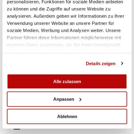
Kaltbrunn SG. (abz)
personalisieren, Funktionen für soziale Medien anbieten
zu können und die Zugriffe auf unsere Website zu
analysieren. Außerdem geben wir Informationen zu Ihrer
Verwendung unserer Website an unsere Partner für
DOWNLOADS
RESULTATE JUNIOREN-WINTERMEISTERSCHAFT
soziale Medien, Werbung und Analysen weiter. Unsere
GEWEHR 10M
Partner führen diese Informationen möglicherweise mit
weiteren Daten zusammen, die Sie ihnen bereitgestellt
haben oder die sie im Rahmen Ihrer Nutzung der Dienste
Junioren-Wintermeisterschaft Junioren U17 Final
gesammelt haben.
Details zeigen
Junioren-Wintermeisterschaft Junioren U21 Final
Alle zulassen
Junioren-Wintermeisterschaft Juniorinnen U21 Final
Anpassen
Junioren-Wintermeisterschaft Juniorinnen U21 Qualifikation
Ablehnen
Junioren-Wintermeisterschaft Junioren U17 Qualifikation