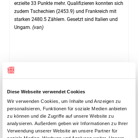
erzielte 33 Punkte mehr. Qualifizieren konnten sich
zudem Tschechien (2453.9) und Frankreich mit
starken 2480.5 Zählern. Gesetzt sind Italien und
Ungarn.
(van)
DOWNLOAD
RESULTATE ELIMINATION EYL REGION WEST
Diese Webseite verwendet Cookies
Wir verwenden Cookies, um Inhalte und Anzeigen zu
European Youth League Championship Elimination Region West
personalisieren, Funktionen für soziale Medien anbieten
zu können und die Zugriffe auf unsere Website zu
MAGGLINGEN
analysieren. Außerdem geben wir Informationen zu Ihrer
10. MAI - 12. MAI
Verwendung unserer Website an unsere Partner für