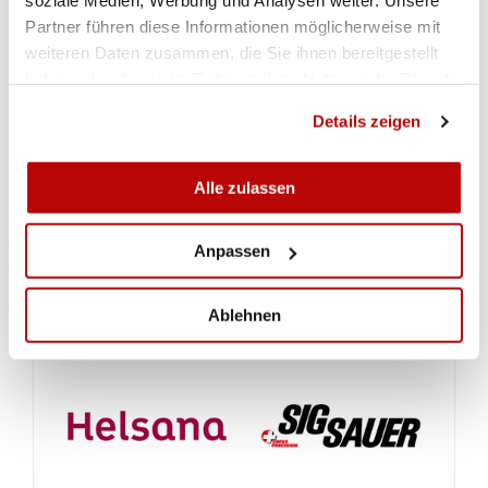
soziale Medien, Werbung und Analysen weiter. Unsere
2019
Partner führen diese Informationen möglicherweise mit
weiteren Daten zusammen, die Sie ihnen bereitgestellt
EUROPEAN YOUTH LEAGUE QUALIFIYER
haben oder die sie im Rahmen Ihrer Nutzung der Dienste
WEST
gesammelt haben.
Details zeigen
Gewehr 10m Pistole 10m
Alle zulassen
DETAILS
Anpassen
Ablehnen