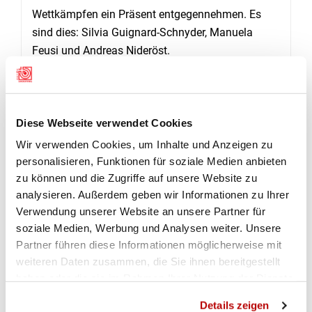
Wettkämpfen ein Präsent entgegennehmen. Es
sind dies: Silvia Guignard-Schnyder, Manuela
Feusi und Andreas Nideröst.
Weiter wurden die drei Erstplatzierten aus der
Kniendmeisterschaft, Kantonalmeisterschaft
sowie Schütze des Jahres für ihre
Diese Webseite verwendet Cookies
ausserordentlichen Leistungen geehrt.
Wir verwenden Cookies, um Inhalte und Anzeigen zu
personalisieren, Funktionen für soziale Medien anbieten
zu können und die Zugriffe auf unsere Website zu
Ein ansehnliches Programm für 2019 steht dem
analysieren. Außerdem geben wir Informationen zu Ihrer
Schwyzer Kantonal Matchschützen Verband
Verwendung unserer Website an unsere Partner für
soziale Medien, Werbung und Analysen weiter. Unsere
bevor.
Partner führen diese Informationen möglicherweise mit
In der neuen Schiesssaison wird auf der
weiteren Daten zusammen, die Sie ihnen bereitgestellt
Schiessanlage Cholmattli, Rothenthurm wieder
haben oder die sie im Rahmen Ihrer Nutzung der Dienste
reger Betrieb herrschen, da nicht nur die
gesammelt haben.
Details zeigen