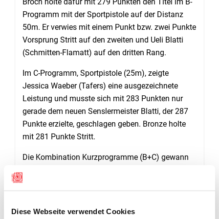
Broch holte dafür mit 279 Punkten den Titel im B-
Programm mit der Sportpistole auf der Distanz
50m. Er verwies mit einem Punkt bzw. zwei Punkte
Vorsprung Stritt auf den zweiten und Ueli Blatti
(Schmitten-Flamatt) auf den dritten Rang.
Im C-Programm, Sportpistole (25m), zeigte
Jessica Waeber (Tafers) eine ausgezeichnete
Leistung und musste sich mit 283 Punkten nur
gerade dem neuen Senslermeister Blatti, der 287
Punkte erzielte, geschlagen geben. Bronze holte
mit 281 Punkte Stritt.
Die Kombination Kurzprogramme (B+C) gewann
Blatti mit 564 Punkten vor Stritt (559 Punkte) und
Broch (558 Punkte).
Der Sieg in Superkombination (Programme
Diese Webseite verwendet Cookies
A+B+C) ging an Stritt (913 Punkte), vor Broch (904