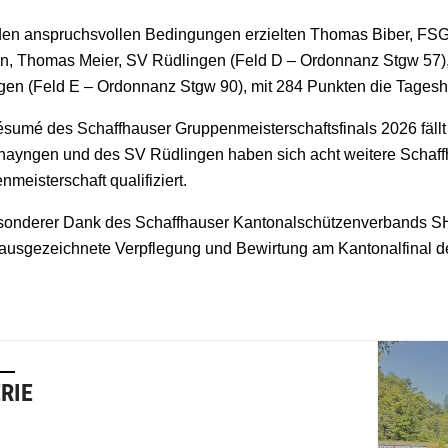
den anspruchsvollen Bedingungen erzielten Thomas Biber, FSG
n, Thomas Meier, SV Rüdlingen (Feld D – Ordonnanz Stgw 57),
gen (Feld E – Ordonnanz Stgw 90), mit 284 Punkten die Tageshö
sumé des Schaffhauser Gruppenmeisterschaftsfinals 2026 fällt 
ayngen und des SV Rüdlingen haben sich acht weitere Schaff
meisterschaft qualifiziert.
sonderer Dank des Schaffhauser Kantonalschützenverbands 
e ausgezeichnete Verpflegung und Bewirtung am Kantonalfinal d
RIE