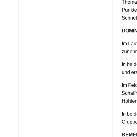
Thomas
Punkte
Schnetz
DOMI
Im Lau
zunehm
In bei
und erz
Im Fel
Schaff
Hohlen
In beid
Gruppe
BEME