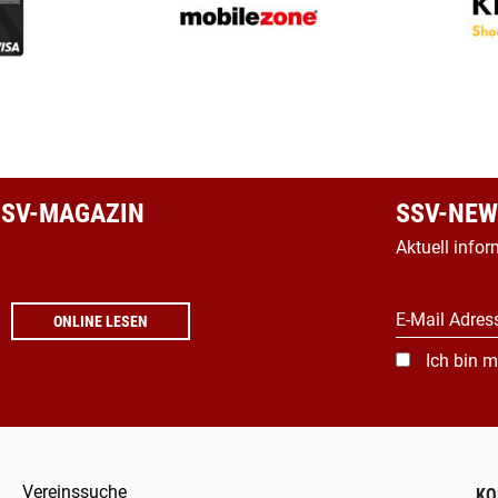
 SSV-MAGAZIN
SSV-NEW
Aktuell infor
E-Mail Adres
ONLINE LESEN
Ich bin m
Vereinssuche
KO