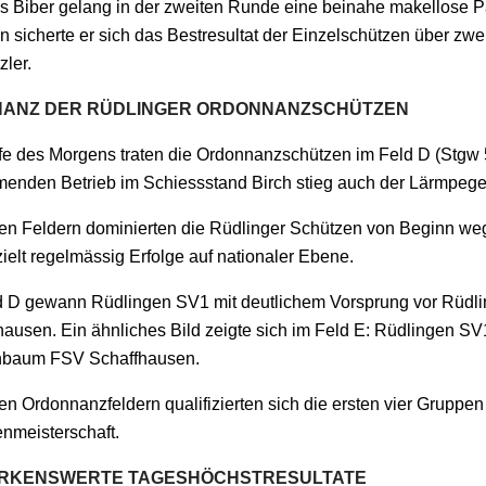
 Biber gelang in der zweiten Runde eine beinahe makellose Pas
n sicherte er sich das Bestresultat der Einzelschützen über zw
ler.
NANZ DER RÜDLINGER ORDONNANZSCHÜTZEN
fe des Morgens traten die Ordonnanzschützen im Feld D (Stgw 5
enden Betrieb im Schiessstand Birch stieg auch der Lärmpege
den Feldern dominierten die Rüdlinger Schützen von Beginn weg.
ielt regelmässig Erfolge auf nationaler Ebene.
d D gewann Rüdlingen SV1 mit deutlichem Vorsprung vor Rüd
hausen. Ein ähnliches Bild zeigte sich im Feld E: Rüdlingen S
baum FSV Schaffhausen.
en Ordonnanzfeldern qualifizierten sich die ersten vier Gruppen
nmeisterschaft.
RKENSWERTE TAGESHÖCHSTRESULTATE