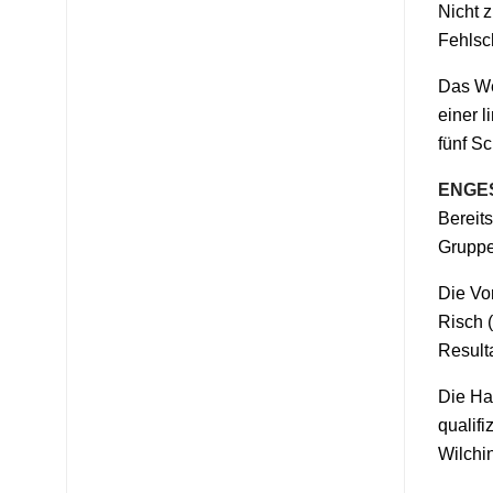
Nicht 
Fehlsc
Das We
einer l
fünf Sc
ENGE
Bereit
Gruppe
Die Vor
Risch 
Resulta
Die Ha
qualifi
Wilchi