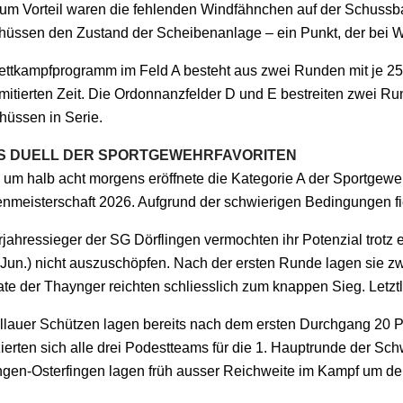
zum Vorteil waren die fehlenden Windfähnchen auf der Schussba
hüssen den Zustand der Scheibenanlage – ein Punkt, der bei 
ttkampfprogramm im Feld A besteht aus zwei Runden mit je 25 
imitierten Zeit. Die Ordonnanzfelder D und E bestreiten zwei R
hüssen in Serie.
S DUELL DER SPORTGEWEHRFAVORITEN
s um halb acht morgens eröffnete die Kategorie A der Sportgewe
nmeisterschaft 2026. Aufgrund der schwierigen Bedingungen fie
jahressieger der SG Dörflingen vermochten ihr Potenzial trotz 
(Jun.) nicht auszuschöpfen. Nach der ersten Runde lagen sie z
te der Thaynger reichten schliesslich zum knappen Sieg. Letztl
llauer Schützen lagen bereits nach dem ersten Durchgang 20 
zierten sich alle drei Podestteams für die 1. Hauptrunde der S
ngen-Osterfingen lagen früh ausser Reichweite im Kampf um den