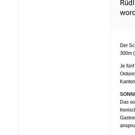
Rüdl
word
Der Sc
300m (
Je fünf
Ordonn
Kanton
SONN
Das so
Ironis
Gastve
anspru