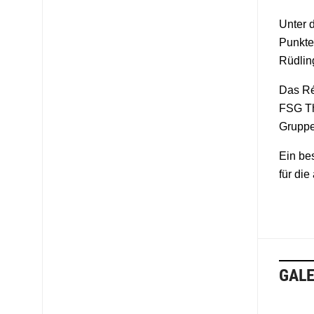
Unter 
Punkte
Rüdlin
Das Ré
FSG Th
Gruppen
Ein be
für di
GALE