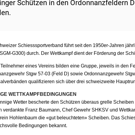
inger Schützen in den Ordonnanzfeldern D
en.
hweizer Schiesssportverband führt seit den 1950er-Jahren jähr
SGM-G300) durch. Der Wettkampf dient der Förderung der Schies
 Teilnehmer eines Vereins bilden eine Gruppe, jeweils in den F
anzgewehr Stgw 57-03 (Feld D) sowie Ordonnanzgewehr Stgw 
alverbänden qualifizieren sich über drei schweizweite Hauptru
IGE WETTKAMPFBEDINGUNGEN
nnige Wetter bescherte den Schützen überaus grelle Scheiben – 
ch verdankte Franz Baumann, Chef Gewehr SHKSV und Wettkamp
rein Hohlenbaum die «gut beleuchteten» Scheiben. Das Schiess
chsvolle Bedingungen bekannt.