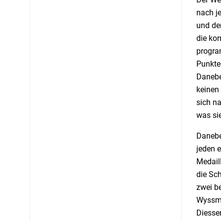
nach je
und der
die ko
progra
Punkte
Danebe
keinen
sich na
was sie
Danebe
jeden 
Medail
die Sch
zwei be
Wyssman
Diessen