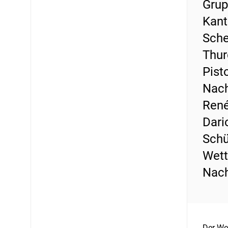
Grup
Kant
Sche
Thur
Pist
Nach
René
Dari
Schü
Wett
Nach
Der We