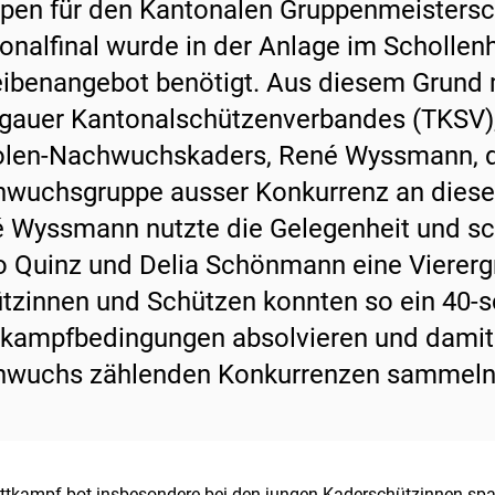
pen für den Kantonalen Gruppenmeistersch
onalfinal wurde in der Anlage im Schollen
ibenangebot benötigt. Aus diesem Grund 
gauer Kantonalschützenverbandes (TKSV),
olen-Nachwuchskaders, René Wyssmann, da
wuchsgruppe ausser Konkurrenz an diese
 Wyssmann nutzte die Gelegenheit und schi
o Quinz und Delia Schönmann eine Viererg
tzinnen und Schützen konnten so ein 40-s
kampfbedingungen absolvieren und damit 
wuchs zählenden Konkurrenzen sammeln
ttkampf bot insbesondere bei den jungen Kaderschützinnen spa