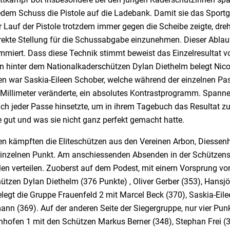
dem Schuss die Pistole auf die Ladebank. Damit sie das Sportge
 Lauf der Pistole trotzdem immer gegen die Scheibe zeigte, dre
rrekte Stellung für die Schussabgabe einzunehmen. Dieser Ablau
mmiert. Dass diese Technik stimmt beweist das Einzelresultat 
n hinter dem Nationalkaderschützen Dylan Diethelm belegt Nicol
n war Saskia-Eileen Schober, welche während der einzelnen P
 Millimeter veränderte, ein absolutes Kontrastprogramm. Spanne
ch jeder Passe hinsetzte, um in ihrem Tagebuch das Resultat zu 
 gut und was sie nicht ganz perfekt gemacht hatte.
n kämpften die Eliteschützen aus den Vereinen Arbon, Diessen
einzelnen Punkt. Am anschiessenden Absenden in der Schützens
len verteilen. Zuoberst auf dem Podest, mit einem Vorsprung vo
ützen Dylan Diethelm (376 Punkte) , Oliver Gerber (353), Hansj
legt die Gruppe Frauenfeld 2 mit Marcel Beck (370), Saskia-Eil
n (369). Auf der anderen Seite der Siegergruppe, nur vier Punkt
hofen 1 mit den Schützen Markus Berner (348), Stephan Frei (36