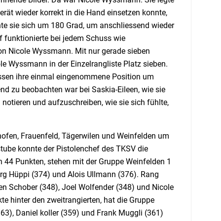
rät wieder korrekt in die Hand einsetzen konnte,
hte sie sich um 180 Grad, um anschliessend wieder
f funktionierte bei jedem Schuss wie
von Nicole Wyssmann. Mit nur gerade sieben
e Wyssmann in der Einzelrangliste Platz sieben.
assen ihre einmal eingenommene Position um
nd zu beobachten war bei Saskia-Eileen, wie sie
notieren und aufzuschreiben, wie sie sich fühlte,
hofen, Frauenfeld, Tägerwilen und Weinfelden um
tube konnte der Pistolenchef des TKSV die
n 44 Punkten, stehen mit der Gruppe Weinfelden 1
örg Hüppi (374) und Alois Ullmann (376). Rang
een Schober (348), Joel Wolfender (348) und Nicole
e hinter den zweitrangierten, hat die Gruppe
3), Daniel koller (359) und Frank Muggli (361)