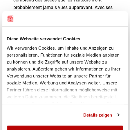
probablement jamais vues auparavant. Avec ses
thèmes d’actualité et son ambiance pacifique,
cette foire traditionnelle atteint une fois de plus
son objectif.
Diese Webseite verwendet Cookies
Wir verwenden Cookies, um Inhalte und Anzeigen zu
45e Bourse internationale aux armes de Lucerne
personalisieren, Funktionen für soziale Medien anbieten
zu können und die Zugriffe auf unsere Website zu
Date: du 29 au 31 mars 2019
analysieren. Außerdem geben wir Informationen zu Ihrer
Lieu: Centre des expositions de Lucerne
Verwendung unserer Website an unsere Partner für
Horaires d’ouverture: ve | sa de 10 h 00 à 18 h 00,
soziale Medien, Werbung und Analysen weiter. Unsere
di : de 10 h 00 à 17 h 00
Partner führen diese Informationen möglicherweise mit
Infos:
www.waffenboerse-luzern.ch
weiteren Daten zusammen, die Sie ihnen bereitgestellt
haben oder die sie im Rahmen Ihrer Nutzung der Dienste
gesammelt haben.
Details zeigen