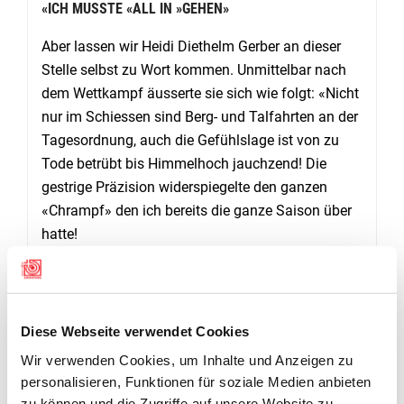
«ICH MUSSTE «ALL IN »GEHEN»
Aber lassen wir Heidi Diethelm Gerber an dieser
Stelle selbst zu Wort kommen. Unmittelbar nach
dem Wettkampf äusserte sie sich wie folgt: «Nicht
nur im Schiessen sind Berg- und Talfahrten an der
Tagesordnung, auch die Gefühlslage ist von zu
Tode betrübt bis Himmelhoch jauchzend! Die
gestrige Präzision widerspiegelte den ganzen
«Chrampf» den ich bereits die ganze Saison über
hatte!
So musste ich halt wieder einmal «All in» gehen
im heutigen Schnellfeuerdurchgang! Dieser gelang
mir beinahe perfekt! Eine kleine Unsicherheit resp.
eine Neun in der Dritten Serie, hat den Traum von
Diese Webseite verwendet Cookies
300 Punkten platzen lassen! Aber ehrlich: Es ist
Wir verwenden Cookies, um Inhalte und Anzeigen zu
unglaublich emotional mit einem Total von 299 im
personalisieren, Funktionen für soziale Medien anbieten
Schnellfeuer die Karriere beenden zu können! Der
zu können und die Zugriffe auf unsere Website zu