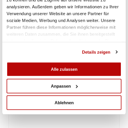
Einzug ins morgige Finale ist dabei fast zur
analysieren. Außerdem geben wir Informationen zu Ihrer
Nebensache geworden».
Verwendung unserer Website an unsere Partner für
soziale Medien, Werbung und Analysen weiter. Unsere
Dem ist nichts hinzuzufügen – ausser: Daumen
Partner führen diese Informationen möglicherweise mit
Drücken ist angezeigt: Der Final Sportpistole 25m
weiteren Daten zusammen, die Sie ihnen bereitgestellt
beginnt am Dienstagmorgen, 9. November 2021
haben oder die sie im Rahmen Ihrer Nutzung der Dienste
um 10 Uhr.
gesammelt haben.
Details zeigen
Livestream
Alle zulassen
RESULTATE
Anpassen
Qualifikation Pistole 25m Frauen
Ablehnen