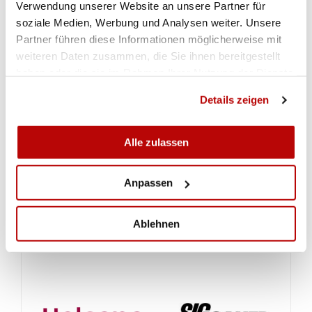
Walter Moor, Schötz, (66).
Verwendung unserer Website an unsere Partner für
soziale Medien, Werbung und Analysen weiter. Unsere
Hinterlader Freigewehr, 300m, liegend frei
Partner führen diese Informationen möglicherweise mit
weiteren Daten zusammen, die Sie ihnen bereitgestellt
Roland Frei, Würenlos, 70,5; 2. Adi Eichelberger,
haben oder die sie im Rahmen Ihrer Nutzung der Dienste
Madiswil, 69,2; 3. Herbert Grad, Thal, 67,2; 4.
gesammelt haben.
Walter Moor, Schötz, 65,3; 5. Josef Ruoss,
Details zeigen
Schübelbach, (65,1); 6. Ueli Eichelberger,
Madiswil, 62,3; 7. Hanspeter Rüfenacht,
Alle zulassen
Bottenwil, 61,0; 8. René Schär, Madiwil, 54.
Anpassen
Ablehnen