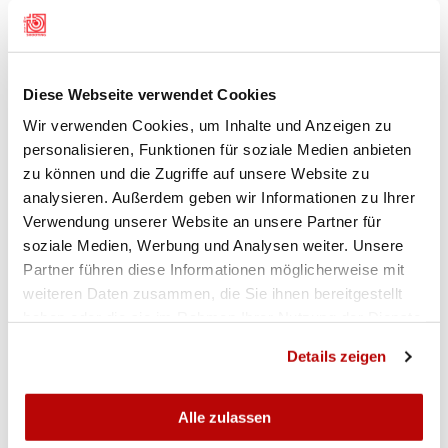
602,9. 5. Daniel Troxler (Ostschweiz) 602,4. 6.
Cécile Curschellas (AG) 594,8.
Junioren
(13): 1. Janine Frei (SO) 620,9. 2. Larissa
Diese Webseite verwendet Cookies
Donatiello (SO) 609,7. 3. Vanessa Zürcher (AG)
Wir verwenden Cookies, um Inhalte und Anzeigen zu
607,4. 4. Simon Zellweger (SO) 603,4. 5. Saskia
personalisieren, Funktionen für soziale Medien anbieten
Zoller (AG) 601,9.
zu können und die Zugriffe auf unsere Website zu
analysieren. Außerdem geben wir Informationen zu Ihrer
Verwendung unserer Website an unsere Partner für
soziale Medien, Werbung und Analysen weiter. Unsere
BILDER 10-M-GEWEHR-
FREUNDSCHAFTSMATCH BADEN
Partner führen diese Informationen möglicherweise mit
weiteren Daten zusammen, die Sie ihnen bereitgestellt
haben oder die sie im Rahmen Ihrer Nutzung der Dienste
gesammelt haben.
Details zeigen
Alle zulassen