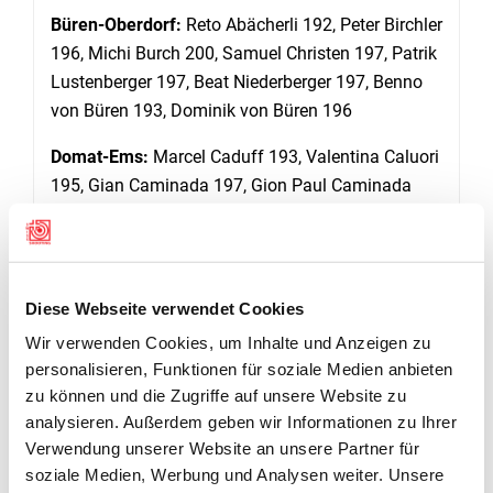
Büren-Oberdorf:
Reto Abächerli 192, Peter Birchler
196, Michi Burch 200, Samuel Christen 197, Patrik
Lustenberger 197, Beat Niederberger 197, Benno
von Büren 193, Dominik von Büren 196
Domat-Ems:
Marcel Caduff 193, Valentina Caluori
195, Gian Caminada 197, Gion Paul Caminada
194, Lars Färber 198, Dumenic Lorenzetti 191,
Claudio Roffler 195, Cornelia Valantin 182
Fribourg & env.:
Fabian Broillet 196, Stephan
Diese Webseite verwendet Cookies
Broillet 197, Frédéric Buehlmann 195, Gilles
Wir verwenden Cookies, um Inhalte und Anzeigen zu
Dufaux 196, Valentin Henchoz 196, Dominique
personalisieren, Funktionen für soziale Medien anbieten
Schweizer 192, Jean-Marc Sciboz 196, Steve
zu können und die Zugriffe auf unsere Website zu
Sciboz 191
analysieren. Außerdem geben wir Informationen zu Ihrer
Verwendung unserer Website an unsere Partner für
Gossau:
Christian Alther 196, Andrea Brühlmann
soziale Medien, Werbung und Analysen weiter. Unsere
194, Myriam Brühwiler 193, Marcel Bürge 197,