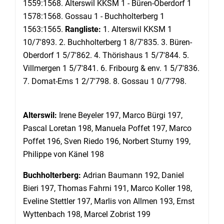
1559:1568. Alterswil KKSM 1 - Büren-Oberdorf 1
1578:1568. Gossau 1 - Buchholterberg 1
1563:1565.
Rangliste:
1. Alterswil KKSM 1
10/7'893. 2. Buchholterberg 1 8/7'835. 3. Büren-
Oberdorf 1 5/7'862. 4. Thörishaus 1 5/7'844. 5.
Villmergen 1 5/7'841. 6. Fribourg & env. 1 5/7'836.
7. Domat-Ems 1 2/7'798. 8. Gossau 1 0/7'798.
Alterswil:
Irene Beyeler 197, Marco Bürgi 197,
Pascal Loretan 198, Manuela Poffet 197, Marco
Poffet 196, Sven Riedo 196, Norbert Sturny 199,
Philippe von Känel 198
Buchholterberg:
Adrian Baumann 192, Daniel
Bieri 197, Thomas Fahrni 191, Marco Koller 198,
Eveline Stettler 197, Marlis von Allmen 193, Ernst
Wyttenbach 198, Marcel Zobrist 199