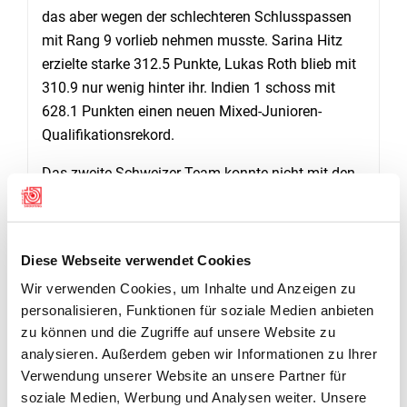
das aber wegen der schlechteren Schlusspassen
mit Rang 9 vorlieb nehmen musste. Sarina Hitz
erzielte starke 312.5 Punkte, Lukas Roth blieb mit
310.9 nur wenig hinter ihr. Indien 1 schoss mit
628.1 Punkten einen neuen Mixed-Junioren-
Qualifikationsrekord.
Das zweite Schweizer Team konnte nicht mit den
Besten mithalten. Insbesondere Sven Riedo (St.
Ursen FR) lief es nicht nach Wunsch. Er blieb mit
304.4 Punkten unter seinen Möglichkeiten.
Diese Webseite verwendet Cookies
Teampartnerin Lisa Suremann (Mönchaltorf ZH)
Wir verwenden Cookies, um Inhalte und Anzeigen zu
steuerte sehr gute 310.4 Punkte bei. Die 614.8
personalisieren, Funktionen für soziale Medien anbieten
Punkte im Total reichten zum 37. Rang.
(van)
zu können und die Zugriffe auf unsere Website zu
analysieren. Außerdem geben wir Informationen zu Ihrer
Verwendung unserer Website an unsere Partner für
DOWNLOADS
soziale Medien, Werbung und Analysen weiter. Unsere
RESULTATE ISSF JUNIOREN WELTCUP SUHL, 4.