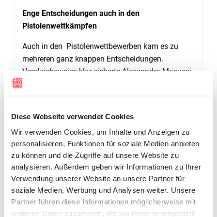
Enge Entscheidungen auch in den
Pistolenwettkämpfen
Auch in den Pistolenwettbewerben kam es zu
mehreren ganz knappen Entscheidungen.
Vergleichsweise klar sicherte Alessandro Masucci
im A-Match über die 50-Meter-Distanz die
Goldmedaille. Mit 519 Punkten siegte er klar vor
Martin Berner (511) und Michael Hell (497). Auch
Diese Webseite verwendet Cookies
im B-Match über die 50-Meter-Distanz blieb der
Wir verwenden Cookies, um Inhalte und Anzeigen zu
Sieger ungefährdet. Ueli Krauer gewann die
personalisieren, Funktionen für soziale Medien anbieten
Goldmedaille mit 570 Punkten klar vor Thomas
zu können und die Zugriffe auf unsere Website zu
Wigger (551) und Andreas Schweizer (547).
analysieren. Außerdem geben wir Informationen zu Ihrer
Hauchdünn fiel das Verdikt dafür im C-Match über
Verwendung unserer Website an unsere Partner für
die 25-Meter-Distanz aus. Martin Luchsinger,
soziale Medien, Werbung und Analysen weiter. Unsere
Corinne Birrer und Andreas Schweizer totalisierten
Partner führen diese Informationen möglicherweise mit
nach 60 Schüssen allesamt 567 Punkte.
weiteren Daten zusammen, die Sie ihnen bereitgestellt