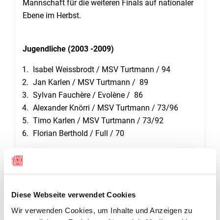
Mannschaft für die weiteren Finals auf nationaler
Ebene im Herbst.
Jugendliche (2003 -2009)
Isabel Weissbrodt / MSV Turtmann / 94
Jan Karlen / MSV Turtmann / 89
Sylvan Fauchère / Evolène / 86
Alexander Knörri / MSV Turtmann / 73/96
Timo Karlen / MSV Turtmann / 73/92
Florian Berthold / Full / 70
Diese sechs Jugendlichen bilden die Walliser
Mannschaft.
Höchstresultat des Tages in allen Kategorien
Diese Webseite verwendet Cookies
erzielte die erst 11-jährige Isabel Weissbrodt (MSV
Wir verwenden Cookies, um Inhalte und Anzeigen zu
Turtmann) mit phantastischen 96 P. in der 2.