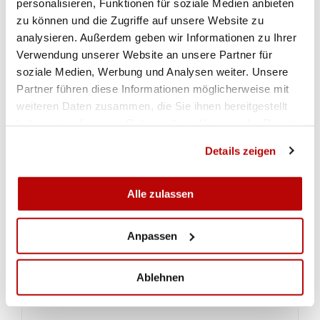
personalisieren, Funktionen für soziale Medien anbieten
Vorrunde. Damit war Isabel eine Klasse für sich.
zu können und die Zugriffe auf unsere Website zu
analysieren. Außerdem geben wir Informationen zu Ihrer
Vereinsmässig waren St. Martin und der MSV
Verwendung unserer Website an unsere Partner für
Turtmann die erfolgreichsten Medaillengewinner.
soziale Medien, Werbung und Analysen weiter. Unsere
Einzig Evolène ergatterte sich noch eine Bronze –
Partner führen diese Informationen möglicherweise mit
Auszeichnung.
weiteren Daten zusammen, die Sie ihnen bereitgestellt
haben oder die sie im Rahmen Ihrer Nutzung der Dienste
Die beiden Kantonalverantwortlichen Norbert
gesammelt haben.
Mariaux und Sepp Anthenien waren mit dem
Details zeigen
Ablauf und dem Einsatz der jungen
Schützen/innen sehr zufrieden. Im September
Alle zulassen
folgen noch die Schweizer- und die
Westschweizer-Finals. Weitere Medaillen sind
budgetiert.
(Francis Pianzola)
Anpassen
Ablehnen