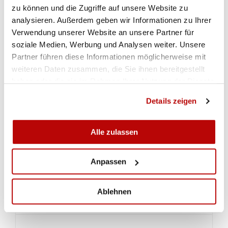
Europacup Aarhus Gewehr 300m Team
zu können und die Zugriffe auf unsere Website zu
analysieren. Außerdem geben wir Informationen zu Ihrer
Verwendung unserer Website an unsere Partner für
GALERIE
IMPRESSIONEN VOM EUROPACUP AARHUS
soziale Medien, Werbung und Analysen weiter. Unsere
Partner führen diese Informationen möglicherweise mit
weiteren Daten zusammen, die Sie ihnen bereitgestellt
haben oder die sie im Rahmen Ihrer Nutzung der Dienste
gesammelt haben.
Details zeigen
Alle zulassen
Anpassen
Ablehnen
ZUR GALERIE