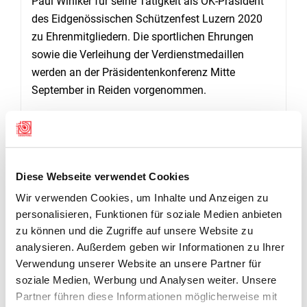
Paul Winiker für seine Tätigkeit als OK-Präsident
des Eidgenössischen Schützenfest Luzern 2020
zu Ehrenmitgliedern. Die sportlichen Ehrungen
sowie die Verleihung der Verdienstmedaillen
werden an der Präsidentenkonferenz Mitte
September in Reiden vorgenommen.
VERMUTLICH KEIN KANTONALSCHÜTZENFEST 2024
Fast zum Schluss des offiziellen Teils hatte
Christian Zimmermann noch einmal eine
Diese Webseite verwendet Cookies
unschöne Neuigkeit zu verkünden. So sei bislang
noch immer keine Kandidatur für das Luzerner
Wir verwenden Cookies, um Inhalte und Anzeigen zu
personalisieren, Funktionen für soziale Medien anbieten
Kantonalschützenfest 2024 eingegangen. Da die
zu können und die Zugriffe auf unsere Website zu
Zeit für die Organisation eines Festes in dieser
analysieren. Außerdem geben wir Informationen zu Ihrer
Grössenordnung nun definitiv zu kurz sei, werde
Verwendung unserer Website an unsere Partner für
der Vorstand die Absichtserklärung für die
soziale Medien, Werbung und Analysen weiter. Unsere
Durchführung eines Kantonalschützenfestes Ende
Partner führen diese Informationen möglicherweise mit
Monat zurückziehen. Nächster Termin für ein