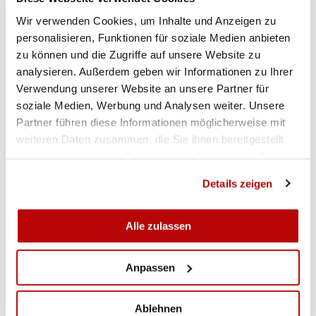
Glocken als Wanderpreise im Umlauf. Sie wurden
Wir verwenden Cookies, um Inhalte und Anzeigen zu
nun definitiv den Gruppen und Vereinen
personalisieren, Funktionen für soziale Medien anbieten
abgegeben, die sie gewonnen haben. Damit fand
zu können und die Zugriffe auf unsere Website zu
die grosse Glocke ein neues Zuhause bei den
analysieren. Außerdem geben wir Informationen zu Ihrer
Militärschützen Schwanden b. Sigriswil. Die
Verwendung unserer Website an unsere Partner für
mittlere Glocke kommt ins Freiamt zur
soziale Medien, Werbung und Analysen weiter. Unsere
Schützengesellschaft Boswil und die kleinste
Partner führen diese Informationen möglicherweise mit
Glocke geht in den Besitz der
weiteren Daten zusammen, die Sie ihnen bereitgestellt
Schützengesellschaft Liebisdorf-Kleinbösingen-
haben oder die sie im Rahmen Ihrer Nutzung der Dienste
Wallenbuch. Traditionell wurden neue Glocken
gesammelt haben.
Details zeigen
besorgt, die in den kommenden 15 Jahren
ebenfalls auf die Suche nach einem festen
Alle zulassen
Zuhause gehen.
(Ernst Nydegger/Chantal Gisler)
Anpassen
RANGLISTEN
Ablehnen