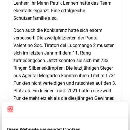
Lenherr, ihr Mann Patrik Lenherr hatte das Team
ebenfalls ergänzt. Eine erfolgreiche
Schützenfamilie also.
Doch auch die Konkurrenz hatte sich enorm
verbessert: Die zweitplatzierten der Ponto
Valentino Soc. Tiratori del Lucomango 2 mussten
sich im letzten Jahr mit dem 11. Rang
zufriedengeben. Jetzt konnten sie sich mit 733
Ringen Silber erkämpfen. Die letztjährigen Sieger
aus Ägerital-Morgarten konnten ihren Titel mit 731
Punkten nicht verteidigen und rutschten auf den 3.
Platz ab. Ein kleiner Trost: 2021 hatten sie zwölf
Punkte mehr erzielt als die diesjährigen Gewinner.
WANDERPREISE ERHALTEN DEFINITIVE BESITZER
Vom Schiessstand in feste Hände gingen heute
die Wanderpokale. Insgesamt 15 Jahre waren die
Diese Webseite verwendet Cookies