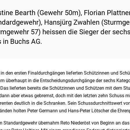
stine Bearth (Gewehr 50m), Florian Plattner
ndardgewehr), Hansjürg Zwahlen (Sturmge
rmgewehr 57) heissen die Sieger der sechs
 in Buchs AG.
s in den ersten Finaldurchgängen lieferten Schützinnen und Sch
 um überhaupt in die Entscheidungsdurchgänge der sechs Kateg
. Das lieferten bereits die Schützinnen und Schützen mit dem S
dann aber etwas gebremst, doch mit den letzten zehn Schuss mit
enten deutlich in die Schranken. Sein Schussdurchnittswert von
änden holten Peter Germann und Hans-Peter Lötscher die Ehrenp
m Standardgewehr übernahm Reto Niederöst von Beginn an das