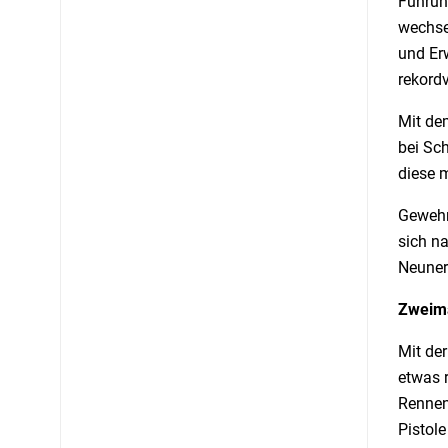
Führung
wechse
und Erw
rekordv
Mit de
bei Sc
diese m
Gewehr
sich n
Neuner
Zweima
Mit der
etwas r
Rennen,
Pistol