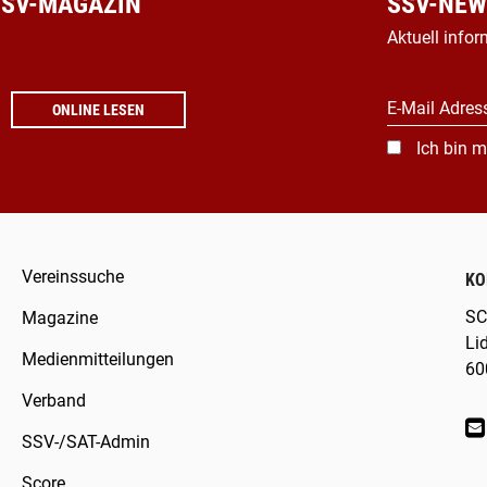
 SSV-MAGAZIN
SSV-NEW
Aktuell infor
E-Mail Adres
ONLINE LESEN
Ich bin m
Vereinssuche
KO
SC
Magazine
Li
Medienmitteilungen
60
Verband
SSV-/SAT-Admin
Score