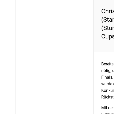
Chri
(Sta
(Stu
Cups
Bereit
nötig,
Finals
wurde 
Konkurr
Rückst
Mit de