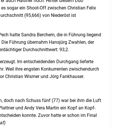
 er auch Haltiner noch. Hinter diesem Duo
s sogar ein Shoot-Off zwischen Christian Felix
Durchschnitt (95,666) von Niederöst ist
Pech hatte Sandra Berchem, die in Führung liegend
 Die Führung übernahm Hansjürg Zwahlen, der
verdächtiger Durchschnittwert: 93,2.
erzeugt. Im entscheidenden Durchgang lieferte
r. Weil ihre engsten Konkurrenten zwischendurch
vor Christian Wismer und Jörg Fankhauser.
n, doch nach Schuss fünf (77) war bei ihm die Luft
n Plattner und Andy Vera Martin ein Kopf an Kopf-
ntscheiden konnte. Zuvor hatte er schon im Final
af)