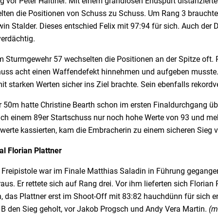
 vor Peter Haltiner. Mit einem grandiosen Endspurt distanzierte
lten die Positionen von Schuss zu Schuss. Um Rang 3 brauchte e
in Stalder. Dieses entschied Felix mit 97:94 für sich. Auch der 
erdächtig.
m Sturmgewehr 57 wechselten die Positionen an der Spitze oft. 
huss acht einen Waffendefekt hinnehmen und aufgeben musste.
it starken Werten sicher ins Ziel brachte. Sein ebenfalls rekord
 50m hatte Christine Bearth schon im ersten Finaldurchgang üb
ach einem 89er Startschuss nur noch hohe Werte von 93 und meh
werte kassierten, kam die Embracherin zu einem sicheren Sieg 
l Florian Plattner
 Freipistole war im Finale Matthias Saladin in Führung gegange
aus. Er rettete sich auf Rang drei. Vor ihm lieferten sich Floria
 das Plattner erst im Shoot-Off mit 83:82 hauchdünn für sich e
e B den Sieg geholt, vor Jakob Progsch und Andy Vera Martin.
(m