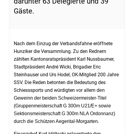
darunter 63 Delegierte und 39
Gäste.
Nach dem Einzug der Verbandsfahne eröffnete
Hunziker die Versammlung. Zu den Rednern
zählten Kantonsratspräsident Karl Nussbaumer,
Stadtpräsident André Wicki, Brigadier Eric
Steinhauser und Urs Hodel, OK-Mitglied 200 Jahre
SSV. Die Reden betonten die Bedeutung des
Schiesssports und würdigten vor allem
den
Geweinn der beiden Schweizermeister-Titel
(Gruppenmeisterschaft G 300m U21/E+ sowie
Sektionsmeisterschaft G 300m NLA Ordonnanz)
durch die Schützen Aegerital-Morgarten.
Finanzchef Kurt Höltschi präsentierte den