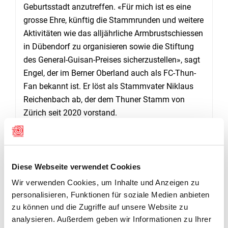
Geburtsstadt anzutreffen. «Für mich ist es eine
grosse Ehre, künftig die Stammrunden und weitere
Aktivitäten wie das alljährliche Armbrustschiessen
in Dübendorf zu organisieren sowie die Stiftung
des General-Guisan-Preises sicherzustellen», sagt
Engel, der im Berner Oberland auch als FC-Thun-
Fan bekannt ist. Er löst als Stammvater Niklaus
Reichenbach ab, der dem Thuner Stamm von
Zürich seit 2020 vorstand.
Beim Thuner Stamm von Zürich handelt es sich
um einen seit 1950 bestehenden Treffpunkt von
nach Zürich ausgewanderten Heimwehthunern. In
Thun ist er vor allem durch sein Engagement rund
Diese Webseite verwendet Cookies
um den General-Guisan-Preis bekannt, der jeweils
Wir verwenden Cookies, um Inhalte und Anzeigen zu
am Ausschiesset vergeben wird.
personalisieren, Funktionen für soziale Medien anbieten
zu können und die Zugriffe auf unsere Website zu
RANGLISTE THUNER STICH
analysieren. Außerdem geben wir Informationen zu Ihrer