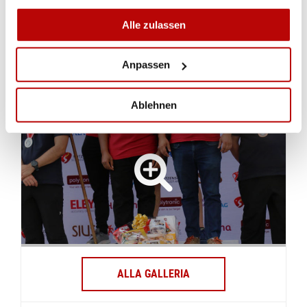
Finalrangliste SGM P25m
Alle zulassen
FINAL SGM P25M
Anpassen
WEITERE BILDER
Ablehnen
ALLA GALLERIA