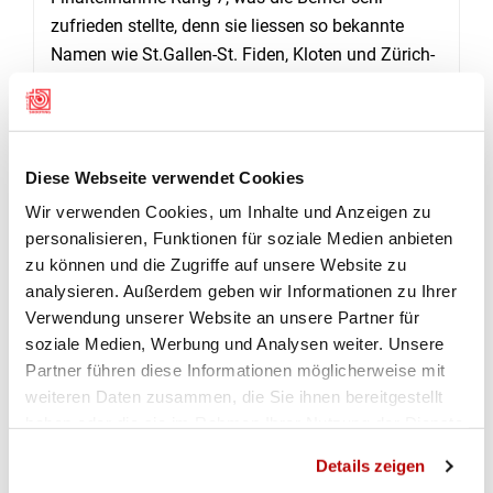
zufrieden stellte, denn sie liessen so bekannte
Namen wie St.Gallen-St. Fiden, Kloten und Zürich-
Stadt hinter sich. Mit Illnau-Effretikon und
Rüschlikon traten zwei weitere Neulinge aus dem
Kanton Zürich zum Final an, schieden aber im
Halbfinal aus. Dieses Schicksal war auch beiden
Diese Webseite verwendet Cookies
Teams aus Sarnen OW beschieden. Die zweite
Wir verwenden Cookies, um Inhalte und Anzeigen zu
Gruppe aus dem Kanton Obwalden durfte
personalisieren, Funktionen für soziale Medien anbieten
antreten, weil mit Teufen AR sowie Schmitten-
zu können und die Zugriffe auf unsere Website zu
Flamatt und Bulle aus dem Kanton Freiburg gleich
analysieren. Außerdem geben wir Informationen zu Ihrer
drei Teams ihre Finalteilnahme absagten.
Verwendung unserer Website an unsere Partner für
(Andreas Tschopp)
soziale Medien, Werbung und Analysen weiter. Unsere
Partner führen diese Informationen möglicherweise mit
weiteren Daten zusammen, die Sie ihnen bereitgestellt
haben oder die sie im Rahmen Ihrer Nutzung der Dienste
FINAL SGM P25M
RANGLISTE KOMPLETT
gesammelt haben.
Details zeigen