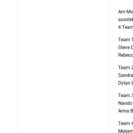
Am Mor
ausste
4 Team 
Team 1
Steve 
Rebecca
Team 2
Sandra
Dylan 
Team 3
Nando 
Anna B
Team 4
Messme