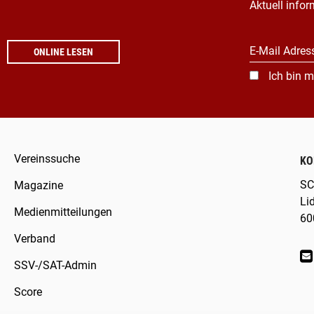
Aktuell infor
E-Mail Adres
ONLINE LESEN
Ich bin m
Vereinssuche
KO
SC
Magazine
Li
Medienmitteilungen
60
Verband
SSV-/SAT-Admin
Score