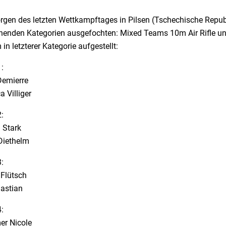
gen des letzten Wettkampftages in Pilsen (Tschechische Republ
henden Kategorien ausgefochten: Mixed Teams 10m Air Rifle un
in letzterer Kategorie aufgestellt:
:
Demierre
 Villiger
:
 Stark
Diethelm
:
Flütsch
astian
:
r Nicole