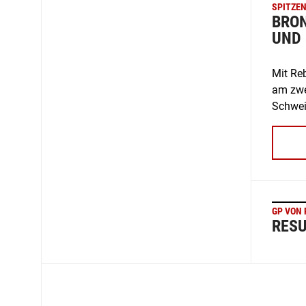
SPITZE
BRON
UND 
Mit Re
am zwe
Schweiz
GP VON 
RESU