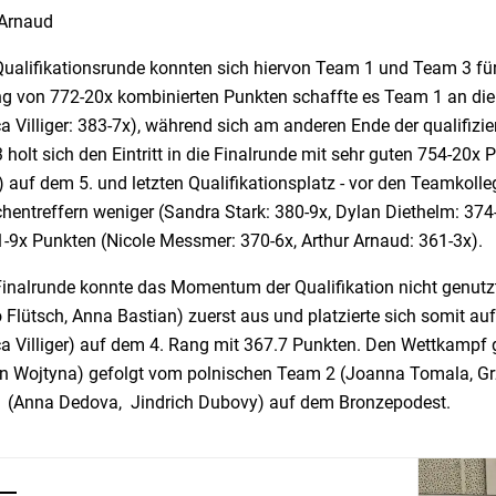
 Arnaud
Qualifikationsrunde konnten sich hiervon Team 1 und Team 3 für 
g von 772-20x kombinierten Punkten schaffte es Team 1 an die S
 Villiger: 383-7x), während sich am anderen Ende der qualifizier
holt sich den Eintritt in die Finalrunde mit sehr guten 754-20x
 auf dem 5. und letzten Qualifikationsplatz - vor den Teamkoll
hentreffern weniger (Sandra Stark: 380-9x, Dylan Diethelm: 374-
1-9x Punkten (Nicole Messmer: 370-6x, Arthur Arnaud: 361-3x).
 Finalrunde konnte das Momentum der Qualifikation nicht genut
Flütsch, Anna Bastian) zuerst aus und platzierte sich somit au
a Villiger) auf dem 4. Rang mit 367.7 Punkten. Den Wettkampf 
 Wojtyna) gefolgt vom polnischen Team 2 (Joanna Tomala, Grz
 (Anna Dedova, Jindrich Dubovy) auf dem Bronzepodest.