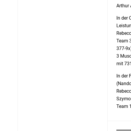
Arthur
In der 
Leistun
Rebecca
Team 3 
377-9x)
3 Musc
mit 73
In der
(Nando 
Rebecc
Szymon
Team 1