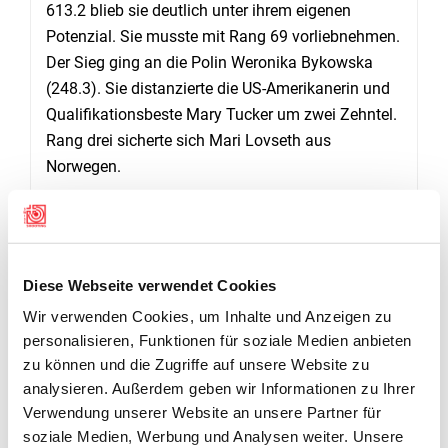
613.2 blieb sie deutlich unter ihrem eigenen
Potenzial. Sie musste mit Rang 69 vorliebnehmen.
Der Sieg ging an die Polin Weronika Bykowska
(248.3). Sie distanzierte die US-Amerikanerin und
Qualifikationsbeste Mary Tucker um zwei Zehntel.
Rang drei sicherte sich Mari Lovseth aus
Norwegen.
6.5 PUNKTE FEHLEN FÜR DEN FINAL
Diese Webseite verwendet Cookies
Sven Riedo (Tafers FR) konnte im zweiten
Wir verwenden Cookies, um Inhalte und Anzeigen zu
Luftgewehr-Wettkampf der Junioren das Niveau
personalisieren, Funktionen für soziale Medien anbieten
des ersten Wettkampfs zwar nicht ganz halten.
zu können und die Zugriffe auf unsere Website zu
Mit 620.3 Punkten und Rang 25 hielt er sich aber
analysieren. Außerdem geben wir Informationen zu Ihrer
achtbar. Auf einen Finalplatz fehlte mit 6.5
Verwendung unserer Website an unsere Partner für
Zählern dennoch eine ganze Menge. Die
soziale Medien, Werbung und Analysen weiter. Unsere