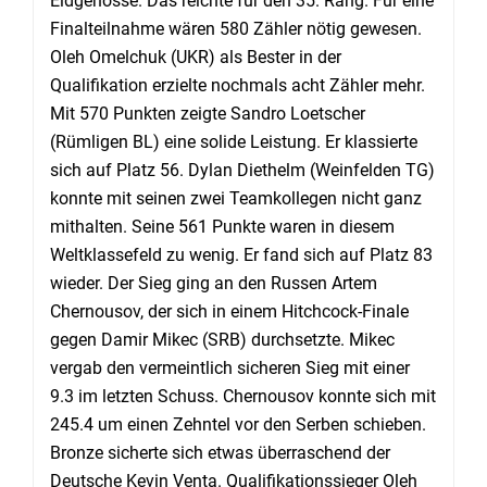
Eidgenosse. Das reichte für den 35. Rang. Für eine
Finalteilnahme wären 580 Zähler nötig gewesen.
Oleh Omelchuk (UKR) als Bester in der
Qualifikation erzielte nochmals acht Zähler mehr.
Mit 570 Punkten zeigte Sandro Loetscher
(Rümligen BL) eine solide Leistung. Er klassierte
sich auf Platz 56. Dylan Diethelm (Weinfelden TG)
konnte mit seinen zwei Teamkollegen nicht ganz
mithalten. Seine 561 Punkte waren in diesem
Weltklassefeld zu wenig. Er fand sich auf Platz 83
wieder. Der Sieg ging an den Russen Artem
Chernousov, der sich in einem Hitchcock-Finale
gegen Damir Mikec (SRB) durchsetzte. Mikec
vergab den vermeintlich sicheren Sieg mit einer
9.3 im letzten Schuss. Chernousov konnte sich mit
245.4 um einen Zehntel vor den Serben schieben.
Bronze sicherte sich etwas überraschend der
Deutsche Kevin Venta. Qualifikationssieger Oleh