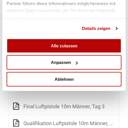
Finalhürde war damit um mehr als zwei Punkte
Partner führen diese Informationen möglicherweise mit
höher als am Vortag. Qualifikationssieger wurde
weiteren Daten zusammen, die Sie ihnen bereitgestellt
Jiri Privratsky (CZE) mit 629.8 Punkten. Im Final
haben oder die sie im Rahmen Ihrer Nutzung der Dienste
musste sich Privratsky nur seinem Landsmann
gesammelt haben.
Details zeigen
Filip Nepejchal geschlagen geben, der seinen
zweiten Sieg feiern konnte. Mit 250.6 Punkten
distanzierte er Privratsky um 2.4 Zähler. Bronze
Alle zulassen
ging an den Norweger Vegard Nordhagen, der im
Shoot-off Privratsky unterlegen war.
(van)
Anpassen
Ablehnen
DOWNLOADS
RESULTATE H&N-CUP TAG 3
Final Luftpistole 10m Männer, Tag 3
Qualifikation Luftpistole 10m Männer, Tag 3