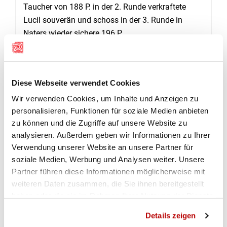
Taucher von 188 P. in der 2. Runde verkraftete
Lucil souverän und schoss in der 3. Runde in
Naters wieder sichere 196 P.
1. Lucil Schnyder Briglina 582 (198, 188, 196)
2. Cyril Brunner Briglina 558 (186, 188, 184)
3. Cyrielle Righini St. Léonard 554 (185, 186, 183)
Diese Webseite verwendet Cookies
Wir verwenden Cookies, um Inhalte und Anzeigen zu
Linus Schmid (Visp-Eyholz) belegt Rang 5 mit 545
personalisieren, Funktionen für soziale Medien anbieten
P. und hat sich von Runde zu Runde stark
zu können und die Zugriffe auf unsere Website zu
verbessert. Enrico Stoffels Ehrgeiz dürfte damit
analysieren. Außerdem geben wir Informationen zu Ihrer
angestachelt sein. Der Visper findet sich auf Rang
Verwendung unserer Website an unsere Partner für
6 mit ebenfalls 545 P. Unter den besten 10 sind
soziale Medien, Werbung und Analysen weiter. Unsere
Partner führen diese Informationen möglicherweise mit
zwei weitere Oberwalliser zu finden: Jonas
weiteren Daten zusammen, die Sie ihnen bereitgestellt
Schaller und Flavio Johner (beide Briglina) mit
haben oder die sie im Rahmen Ihrer Nutzung der Dienste
536 und 534 P.
gesammelt haben.
Details zeigen
Erfreulich, dass sich nicht nur Kinder von bereits