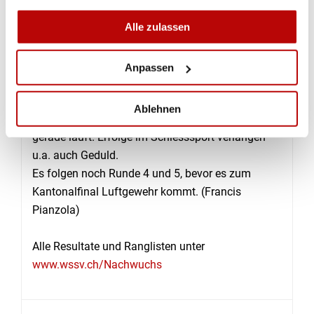
seit langem aktiven SchützInnen und Schützen
Alle zulassen
(Mazotti, Kalbermatten, Schaller u.a.) für diesen
Konzentrations- und Präzisionssport entschieden
haben, sondern durch Mundpropaganda und
Anpassen
gezielte Nachwuchsförderung auch elterlich
„unbelastete“ Jugendliche. Schade, dass einzelne
Ablehnen
Jugendliche zu schnell aufgeben, wenn es nicht
gerade läuft. Erfolge im Schiesssport verlangen
u.a. auch Geduld.
Es folgen noch Runde 4 und 5, bevor es zum
Kantonalfinal Luftgewehr kommt. (Francis
Pianzola)
Alle Resultate und Ranglisten unter
www.wssv.ch/Nachwuchs