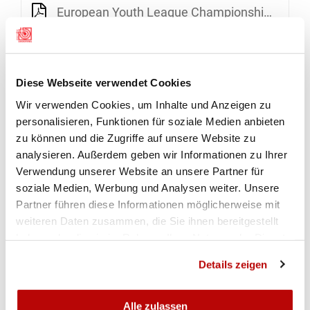
European Youth League Championship Eliminazione regione ovest
MAGGLINGEN
10. MAGGIO - 12. MAGGIO
Diese Webseite verwendet Cookies
2019
Wir verwenden Cookies, um Inhalte und Anzeigen zu
personalisieren, Funktionen für soziale Medien anbieten
EYL QUALIFIYER WEST
zu können und die Zugriffe auf unsere Website zu
analysieren. Außerdem geben wir Informationen zu Ihrer
Verwendung unserer Website an unsere Partner für
Fucile 10m Pistola 10m
soziale Medien, Werbung und Analysen weiter. Unsere
Partner führen diese Informationen möglicherweise mit
DETTAGLI
weiteren Daten zusammen, die Sie ihnen bereitgestellt
haben oder die sie im Rahmen Ihrer Nutzung der Dienste
gesammelt haben.
Details zeigen
Alle zulassen